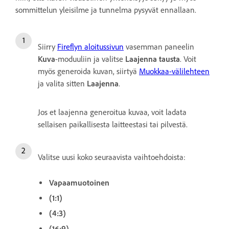
sommittelun yleisilme ja tunnelma pysyvät ennallaan.
Siirry
Fireflyn aloitussivun
vasemman paneelin
Kuva
-moduuliin ja valitse
Laajenna tausta
. Voit
myös generoida kuvan, siirtyä
Muokkaa-välilehteen
ja valita sitten
Laajenna
.
Jos et laajenna generoitua kuvaa, voit ladata
sellaisen paikallisesta laitteestasi tai pilvestä.
Valitse uusi koko seuraavista vaihtoehdoista:
Vapaamuotoinen
(1:1)
(4:3)
(16:9)