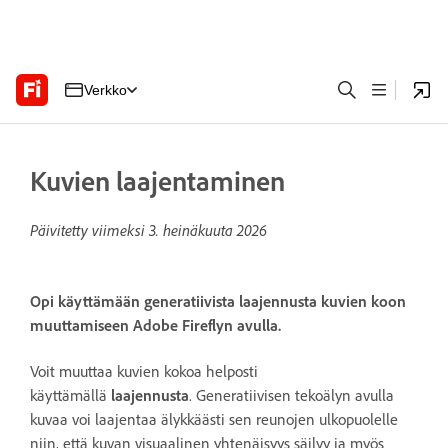
Verkko
Kuvien laajentaminen
Päivitetty viimeksi
3. heinäkuuta 2026
Opi käyttämään generatiivista laajennusta kuvien koon
muuttamiseen Adobe Fireflyn avulla.
Voit muuttaa kuvien kokoa helposti
käyttämällä
laajennusta
. Generatiivisen tekoälyn avulla
kuvaa voi laajentaa älykkäästi sen reunojen ulkopuolelle
niin, että kuvan visuaalinen yhtenäisyys säilyy ja myös