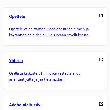
Opettele
Opettele vaiheittaisten video-opastusohjelmien ja
käytännön ohjeiden avulla suoraan sovelluksessa.
Yhteisö
Osallistu keskusteluihin, löydä vastauksia, opi
asiantuntijoilta ja jaa tietämystäsi.
Adobe-aloitussivu