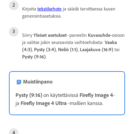
Kirjoita
tekstikehote
ja säädä tarvittaessa kuvan
generointiasetuksia.
Siirry
Yleiset
asetukset
-paneelin
Kuvasuhde
-osioon
ja valitse jokin seuraavista vaihtoehdosta:
Vaaka
(4:3)
,
Pysty (3:4)
,
Neliö (1:1)
,
Laajakuva (16:9)
tai
Pysty (9:16)
.
Muistiinpano
Pysty (9:16)
on käytettävissä
Firefly Image 4
-
ja
Firefly Image 4 Ultra
-mallien kanssa.