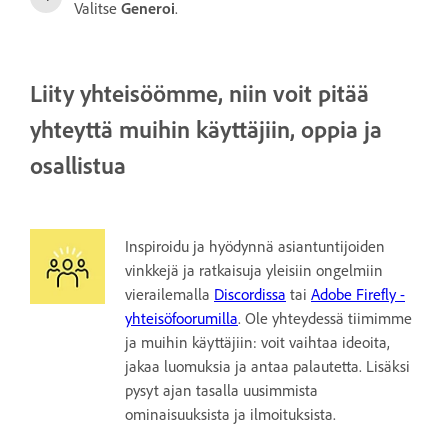
Valitse
Generoi
.
Liity yhteisöömme, niin voit pitää
yhteyttä muihin käyttäjiin, oppia ja
osallistua
Inspiroidu ja hyödynnä asiantuntijoiden
vinkkejä ja ratkaisuja yleisiin ongelmiin
vierailemalla
Discordissa
tai
Adobe Firefly -
yhteisöfoorumilla
. Ole yhteydessä tiimimme
ja muihin käyttäjiin: voit vaihtaa ideoita,
jakaa luomuksia ja antaa palautetta. Lisäksi
pysyt ajan tasalla uusimmista
ominaisuuksista ja ilmoituksista.