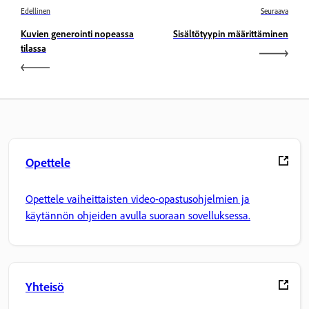
Edellinen
Seuraava
Kuvien generointi nopeassa
Sisältötyypin määrittäminen
tilassa
Opettele
Opettele vaiheittaisten video-opastusohjelmien ja
käytännön ohjeiden avulla suoraan sovelluksessa.
Yhteisö