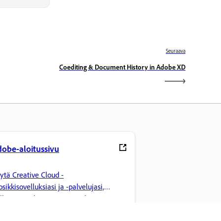
Seuraava
Coediting & Document History in Adobe XD
obe-aloitussivu
ytä Creative Cloud -
osikkisovelluksiasi ja -palvelujasi,
llinnoi tiedostoja ja tee paljon muuta.