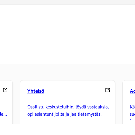
Yhteisö
Ad
Osallistu keskusteluihin, löydä vastauksia,
Kä
den
opi asiantuntijoilta ja jaa tietämystäsi.
su
ha