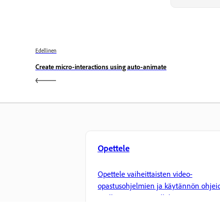
Edellinen
Create micro-interactions using auto-animate
Opettele
Opettele vaiheittaisten video-
opastusohjelmien ja käytännön ohjei
avulla suoraan sovelluksessa.