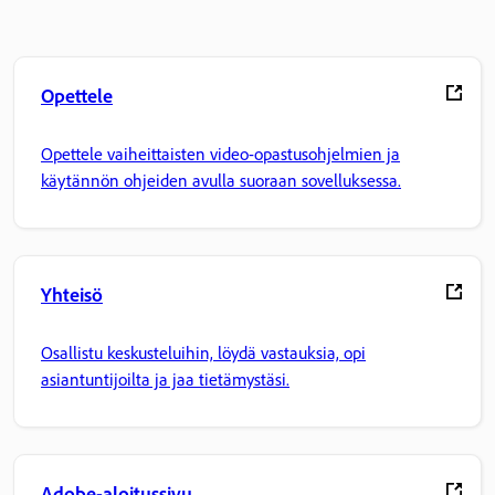
Opettele
Opettele vaiheittaisten video-opastusohjelmien ja
käytännön ohjeiden avulla suoraan sovelluksessa.
Yhteisö
Osallistu keskusteluihin, löydä vastauksia, opi
asiantuntijoilta ja jaa tietämystäsi.
Adobe-aloitussivu