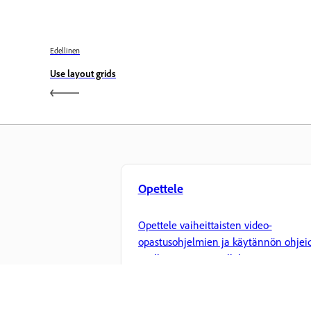
Edellinen
Use layout grids
Opettele
Opettele vaiheittaisten video-
opastusohjelmien ja käytännön ohjei
avulla suoraan sovelluksessa.