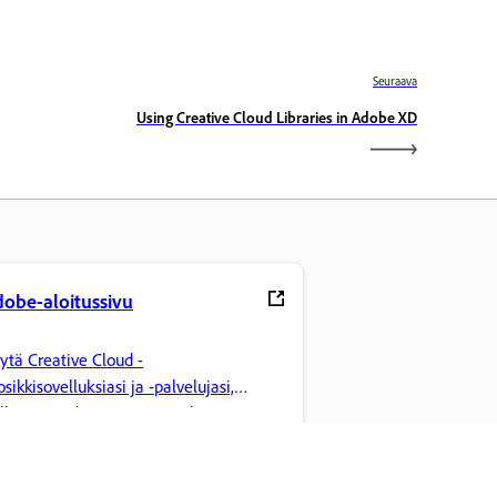
Seuraava
Using Creative Cloud Libraries in Adobe XD
obe-aloitussivu
ytä Creative Cloud -
osikkisovelluksiasi ja -palvelujasi,
llinnoi tiedostoja ja tee paljon muuta.