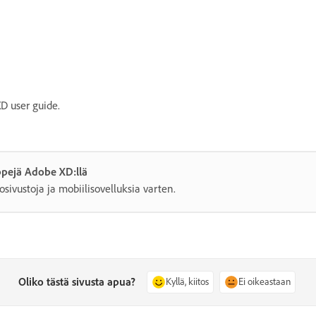
D user guide.
pejä Adobe XD:llä
osivustoja ja mobiilisovelluksia varten.
Oliko tästä sivusta apua?
Kyllä, kiitos
Ei oikeastaan