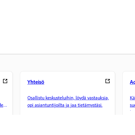
Yhteisö
Ad
Osallistu keskusteluihin, löydä vastauksia,
Kä
den
opi asiantuntijoilta ja jaa tietämystäsi.
su
ha