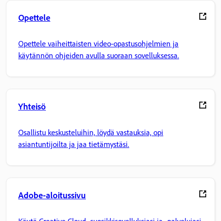
Opettele
Opettele vaiheittaisten video-opastusohjelmien ja
käytännön ohjeiden avulla suoraan sovelluksessa.
Yhteisö
Osallistu keskusteluihin, löydä vastauksia, opi
asiantuntijoilta ja jaa tietämystäsi.
Adobe-aloitussivu