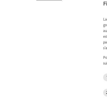
F
La
gr
au
es
pa
s’
Po
sui