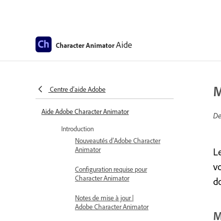
Aide
Character Animator
M
Centre d’aide Adobe
Aide Adobe Character Animator
De
Introduction
Nouveautés d’Adobe Character
Animator
L
v
Configuration requise pour
Character Animator
d
Notes de mise à jour |
Adobe Character Animator
M