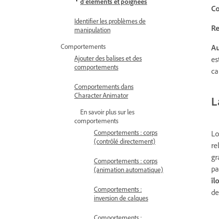
d’éléments et poignées
Co
Identifier les problèmes de
Re
manipulation
Comportements
Au
Ajouter des balises et des
es
comportements
ca
Comportements dans
Character Animator
L
En savoir plus sur les
comportements
Comportements : corps
Lo
(contrôlé directement)
re
gr
Comportements : corps
pa
(animation automatique)
îl
Comportements :
de
inversion de calques
Comportements :