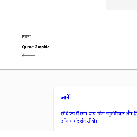
पिछला
Quote Graphic
जानें
सीधे ऐप में स्टेप-बाय-स्टेप ट्यूटोरियल और है
ऑन मार्गदर्शन सीखें।