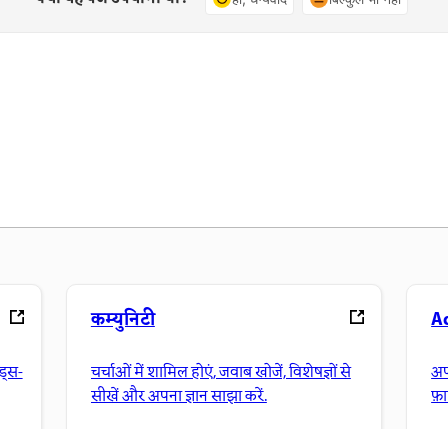
कम्युनिटी
A
ंड्स-
चर्चाओं में शामिल होएं, जवाब खोजें, विशेषज्ञों से
अप
सीखें और अपना ज्ञान साझा करें.
फ़