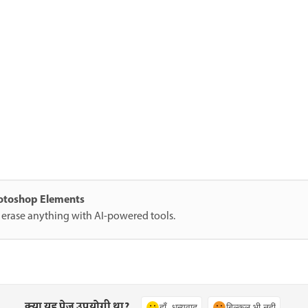
hotoshop Elements
 erase anything with AI-powered tools.
क्या यह पेज उपयोगी था?
हाँ, धन्यवाद
बिल्कुल भी नहीं