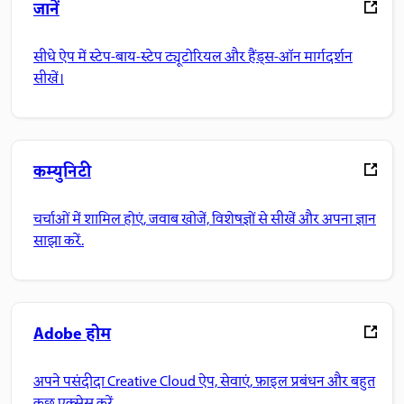
जानें
सीधे ऐप में स्टेप-बाय-स्टेप ट्यूटोरियल और हैंड्स-ऑन मार्गदर्शन
सीखें।
कम्युनिटी
चर्चाओं में शामिल होएं, जवाब खोजें, विशेषज्ञों से सीखें और अपना ज्ञान
साझा करें.
Adobe होम
अपने पसंदीदा Creative Cloud ऐप, सेवाएं, फ़ाइल प्रबंधन और बहुत
कुछ एक्सेस करें.