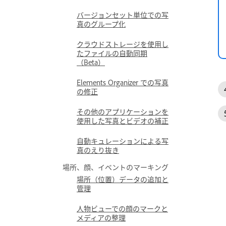
バージョンセット単位での写
真のグループ化
クラウドストレージを使用し
たファイルの自動同期
（Beta）
Elements Organizer での写真
の修正
その他のアプリケーションを
使用した写真とビデオの補正
自動キュレーションによる写
真のえり抜き
場所、顔、イベントのマーキング
場所（位置）データの追加と
管理
人物ビューでの顔のマークと
メディアの整理