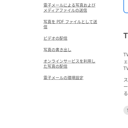
電子メールによる写真および
メディアファイルの送信
写真を PDF ファイルとして送
信
ビデオの配信
写真の書き出し
T
ェ
オンラインサービスを利用し
た写真の配信
T
電子メールの環境設定
ス
ー
る