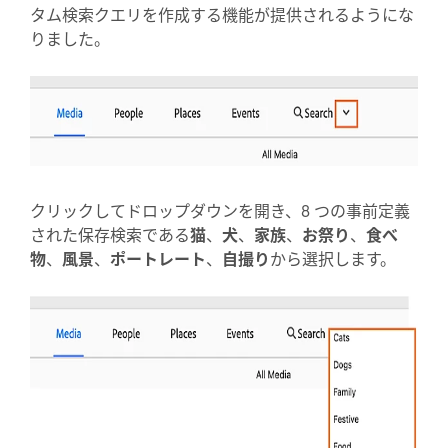
タム検索クエリを作成する機能が提供されるようにな
りました。
クリックしてドロップダウンを開き、8 つの事前定義
された保存検索である
猫
、
犬
、
家族
、
お祭り
、
食べ
物
、
風景
、
ポートレート
、
自撮り
から選択します。