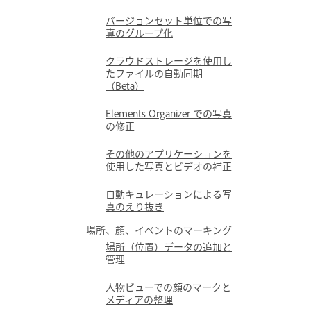
バージョンセット単位での写
真のグループ化
クラウドストレージを使用し
たファイルの自動同期
（Beta）
Elements Organizer での写真
の修正
その他のアプリケーションを
使用した写真とビデオの補正
自動キュレーションによる写
真のえり抜き
場所、顔、イベントのマーキング
場所（位置）データの追加と
管理
人物ビューでの顔のマークと
メディアの整理