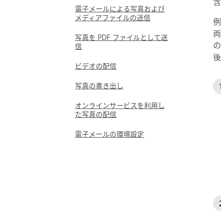
含
電子メールによる写真および
メディアファイルの送信
例
両
写真を PDF ファイルとして送
の
信
後
ビデオの配信
写真の書き出し
オンラインサービスを利用し
た写真の配信
電子メールの環境設定