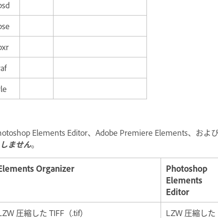
psd
pse
pxr
raf
rle
hotoshop Elements Editor、Adobe Premiere Element
しません
。
Elements Organizer
Photoshop
Elements
Editor
LZW 圧縮した TIFF（.tif）
LZW 圧縮した