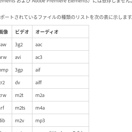
lements および Adobe Premiere Elements）には依存しません
ポートされているファイルの種類のリストを次の表に示します
画像
ビデオ
オーディオ
raw
3g2
aac
arw
avi
ac3
bmp
3gp
aif
cr2
dv
aiff
crw
m2t
m2a
srf
m2ts
m4a
dib
m2v
mp3