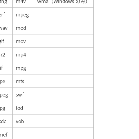
dng
m4v
wma（Windows のみ）
erf
mpeg
wav
mod
gif
mov
sr2
mp4
if
mpg
jpe
mts
jpeg
swf
jpg
tod
kdc
vob
mef