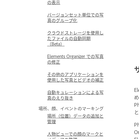
の表示
バージョンセット単位での写
真のグループ化
クラウドストレージを使用し
たファイルの自動同期
（Beta）
Elements Organizer での写真
の修正
その他のアプリケーションを
使用した写真とビデオの補正
E
自動キュレーションによる写
め
真のえり抜き
P
場所、顔、イベントのマーキング
と
場所（位置）データの追加と
管理
P
O
人物ビューでの顔のマークと