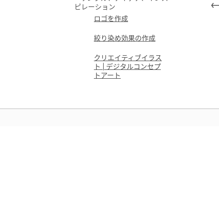
ピレーション
ロゴを作成
絞り染め効果の作成
クリエイティブイラス
ト | デジタルコンセプ
トアート
学ぶ
アプリ内のステップバイステップ
デオチュートリアルと実践的なガ
ンスで学習できます。