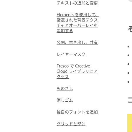
テキストの追加と変更
Elements を使用して、
厳選された背景テクス
チャとオーバーレイを
追加する
公開、書き出し、共有
レイヤーマスク
Fresco で Creative
Cloud ライブラリにア
クセス
ものさし
消しゴム
独自のフォントを追加
グリッドと整列