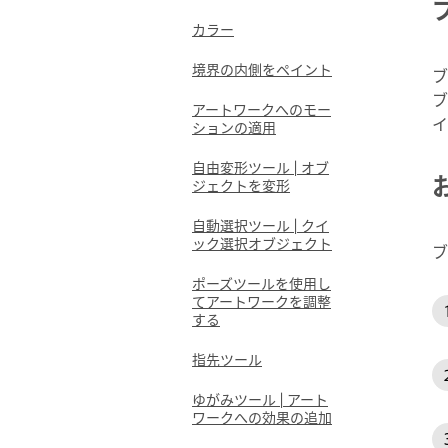
カラー
境界の内側をペイント
ブ
ブ
アートワークへのモー
イ
ションの適用
自由変形ツール | オブ
ジェクトを変形
自動選択ツール | クイ
ック選択オブジェクト
ブ
ポーズツールを使用し
てアートワークを調整
する
指先ツール
ゆがみツール | アート
ワークへの効果の追加