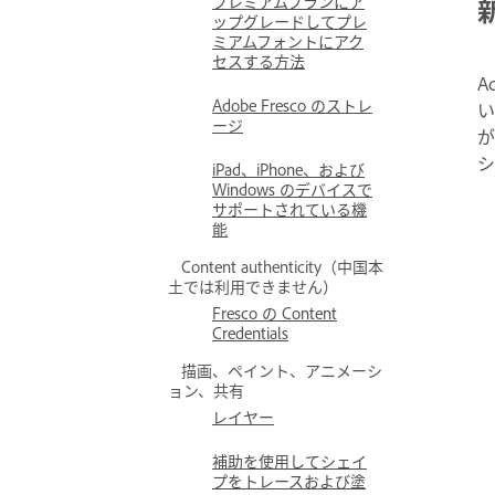
プレミアムプランにア
ップグレードしてプレ
ミアムフォントにアク
セスする方法
A
Adobe Fresco のストレ
い
ージ
が
シ
iPad、iPhone、および
Windows のデバイスで
サポートされている機
能
Content authenticity（中国本
土では利用できません）
Fresco の Content
Credentials
描画、ペイント、アニメーシ
ョン、共有
レイヤー
補助を使用してシェイ
プをトレースおよび塗