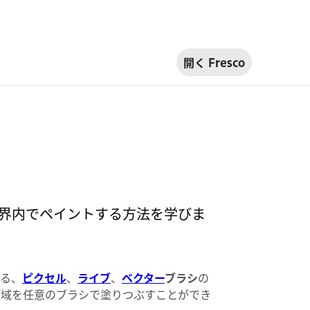
開く Fresco
画の境界内でペイントする方法を学びま
る、
ピクセル
、
ライブ
、
ベクター
ブラシ
の
領域を任意のブラシで塗りつぶすことができ