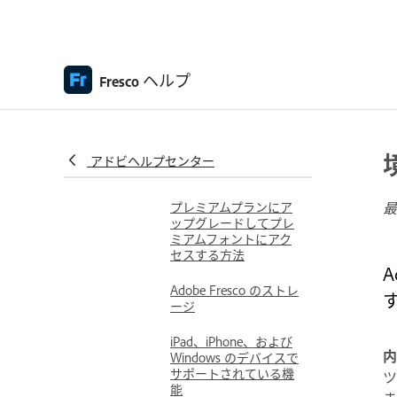
キーボードショートカ
ット
Fresco のアクセシビリ
ティ
ヘルプ
Fresco
Adobe Fresco | よくあ
る質問
ユーザーインターフェ
アドビヘルプセンター
イスの基本
プレミアムプランにア
最
ップグレードしてプレ
ミアムフォントにアク
セスする方法
Adobe Fresco のストレ
ージ
iPad、iPhone、および
内
Windows のデバイスで
サポートされている機
能