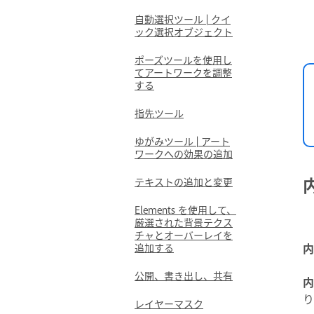
自動選択ツール | クイ
ック選択オブジェクト
ポーズツールを使用し
てアートワークを調整
する
指先ツール
ゆがみツール | アート
ワークへの効果の追加
テキストの追加と変更
Elements を使用して、
厳選された背景テクス
チャとオーバーレイを
内
追加する
公開、書き出し、共有
内
り
レイヤーマスク