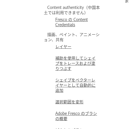
ま
Content authenticity（中国本
土では利用できません）
Fresco の Content
Credentials
描画、ペイント、アニメーシ
ョン、共有
レイヤー
補助を使用してシェイ
プをトレースおよび塗
りつぶす
シェイプをベクターレ
イヤーとして自動的に
追加
選択範囲を変形
Adobe Fresco のブラシ
の概要