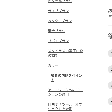
ピクセルブラシ
内
ライブブラシ
き
ベクターブラシ
混合ブラシ
リボンブラシ
スタイラスの筆圧曲線
の調整
カラー
境界の内側をペイン
ト
アートワークへのモー
ションの適用
自由変形ツール | オブ
ジェクトを変形