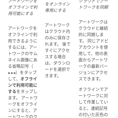
アートワークを
クラウドでアー
をオンライン
オフラインで利
トワークを同期
専用にする
用可能にする
アートワークは
アートワーク
アートワークを
クラウドと継続
はクラウド内
オフラインで利
的に同期しま
のみに保存さ
用できるように
す。 同じアドビ
れます。 後で
するには、アー
アカウントを使
すぐにアクセ
トワークのサム
用して、他の表
スする場合
ネイル画像にあ
面からアートワ
は、ダウンロ
る省略記号（
ークの最新バー
ードを選択で
）をタップ
ジョンにアクセ
きます。
して、
オフライ
スできます。
ンで利用可能に
オフラインでア
する
をタップし
ートワークに対
ます。 アートワ
して作業してい
ークをオフライ
ると、連続記号
ンにすると、ア
の付いた灰色の
ートワークのク