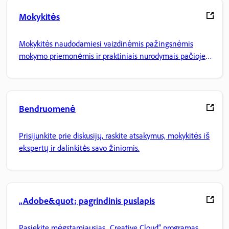
Mokykitės
Mokykitės naudodamiesi vaizdinėmis pažingsnėmis
mokymo priemonėmis ir praktiniais nurodymais pačioje
programoje.
Bendruomenė
Prisijunkite prie diskusijų, raskite atsakymus, mokykitės iš
ekspertų ir dalinkitės savo žiniomis.
„Adobe&quot; pagrindinis puslapis
Pasiekite mėgstamiausias „Creative Cloud“ programas,