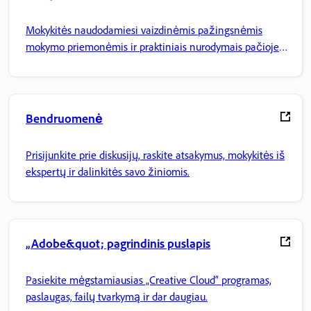
Mokykitės naudodamiesi vaizdinėmis pažingsnėmis
mokymo priemonėmis ir praktiniais nurodymais pačioje
programoje.
Bendruomenė
Prisijunkite prie diskusijų, raskite atsakymus, mokykitės iš
ekspertų ir dalinkitės savo žiniomis.
„Adobe&quot; pagrindinis puslapis
Pasiekite mėgstamiausias „Creative Cloud“ programas,
paslaugas, failų tvarkymą ir dar daugiau.