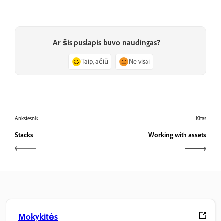
Ar šis puslapis buvo naudingas?
Taip, ačiū
Ne visai
Ankstesnis
Kitas
Stacks
Working with assets
Mokykitės