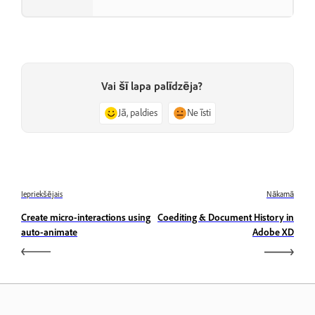
Vai šī lapa palīdzēja?
Jā, paldies
Ne īsti
Iepriekšējais
Nākamā
Create micro-interactions using
Coediting & Document History in
auto-animate
Adobe XD