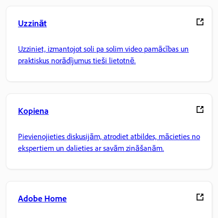
Uzzināt
Uzziniet, izmantojot soli pa solim video pamācības un
praktiskus norādījumus tieši lietotnē.
Kopiena
Pievienojieties diskusijām, atrodiet atbildes, mācieties no
ekspertiem un dalieties ar savām zināšanām.
Adobe Home