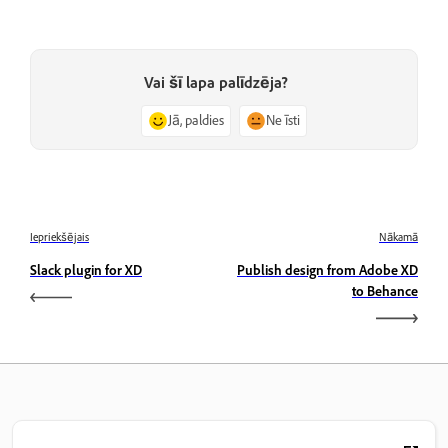
Vai šī lapa palīdzēja?
Jā, paldies
Ne īsti
Iepriekšējais
Nākamā
Slack plugin for XD
Publish design from Adobe XD
to Behance