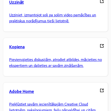
Uzzināt
Uzziniet, izmantojot soli pa solim video pamācības un
praktiskus norādījumus tieši lietotnē.
Kopiena
Pievienojieties diskusijām, atrodiet atbildes, mācieties no
ekspertiem un dalieties ar savām zināšanām.
Adobe Home
Piekļūstiet savām iecienītākajām Creative Cloud
lietotnēm, pakalpojumiem, failu pārvaldībai un citām