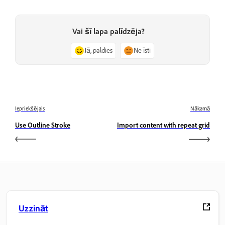
Vai šī lapa palīdzēja?
Jā, paldies
Ne īsti
Iepriekšējais
Nākamā
Use Outline Stroke
Import content with repeat grid
Uzzināt