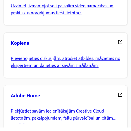
Uzziniet, izmantojot soli pa solim video pamācības un
praktiskus norādījumus tieši lietotnē.
Kopiena
Pievienojieties diskusijām, atrodiet atbildes, mācieties no
ekspertiem un dalieties ar savām zināšanām.
Adobe Home
Piekļūstiet savām iecienītākajām Creative Cloud
lietotnēm, pakalpojumiem, failu pārvaldībai un citām
iespējām.