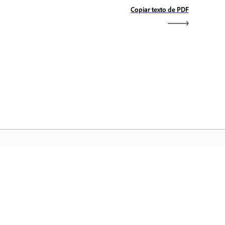
Copiar texto de PDF
icio de Adobe
ceda a sus aplicaciones y servicios
voritos de Creative Cloud, gestión de