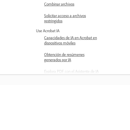
Combinar archivos
Solicitar acceso a archivos
restringidos
Use Acrobat IA
Capacidades de IA en Acrobat en
dispositivos móviles
Obtención de resúmenes
generados por IA
Explora PDF con el Asistente de IA
Administrar historial de chat
Usar comandos de voz para
interactuar con archivos PDF
Aprender
Crear podcast en Acrobat en
dispositivos móviles
Aprenda con tutoriales en vídeo paso 
paso y orientación práctica directame
Desactivación de las funciones de