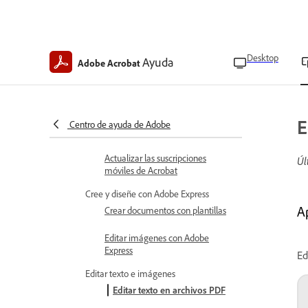
Comprar una suscripción de
Acrobat
Restaurar tu suscripción de
Desktop
Ayuda
Adobe Acrobat
Acrobat
Cancelar una suscripción
Reembolsos para suscripciones
E
Centro de ayuda de Adobe
móviles de Acrobat
Actualizar las suscripciones
Úl
móviles de Acrobat
Cree y diseñe con Adobe Express
A
Crear documentos con plantillas
Editar imágenes con Adobe
Express
Ed
Editar texto e imágenes
Editar texto en archivos PDF