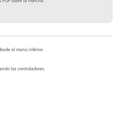
s PDF sobre la marcha.
esde el menú inferior.
sando los controladores.