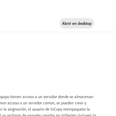
Abrir en
desktop
l equipo tienen acceso a un servidor donde se almacenan
ienen acceso a un servidor común, se pueden crear y
en la asignación, el usuario de InCopy reempaqueta la
 Los archivos de paquete creados en InDesign incluyen la