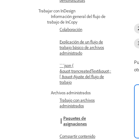
personalizadas
Trabajar con InDesign
Información general del flujo de
trabajo de InCopy
Colaboración
Explicación de un flujo de
trabajo básico de archivos
administrado
Pu
```json {
ot
&quot;trancreatedText&quot;:
[ &quot;Ajuste del flujo de
trabajo
Archivos administrados
Trabajo con archivos
administrados
Paquetes de
asignaciones
Compartir contenido