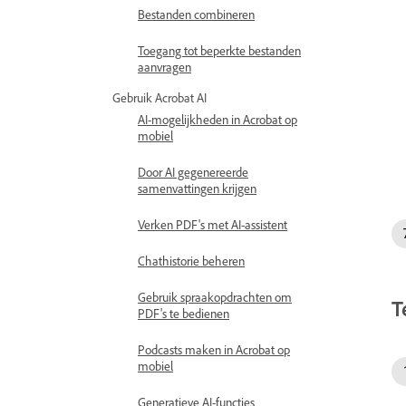
Bestanden combineren
Toegang tot beperkte bestanden
aanvragen
Gebruik Acrobat AI
AI-mogelijkheden in Acrobat op
mobiel
Door AI gegenereerde
samenvattingen krijgen
Verken PDF's met AI-assistent
Chathistorie beheren
Gebruik spraakopdrachten om
T
PDF's te bedienen
Podcasts maken in Acrobat op
mobiel
Generatieve AI-functies