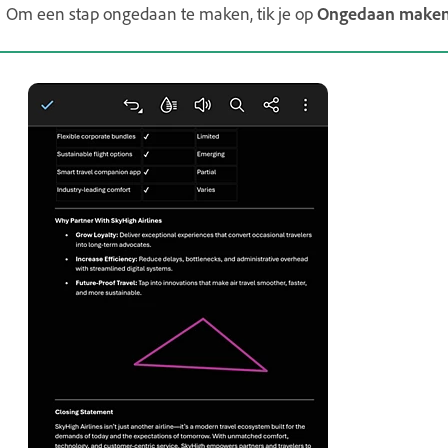
Om een stap ongedaan te maken, tik je op
Ongedaan make