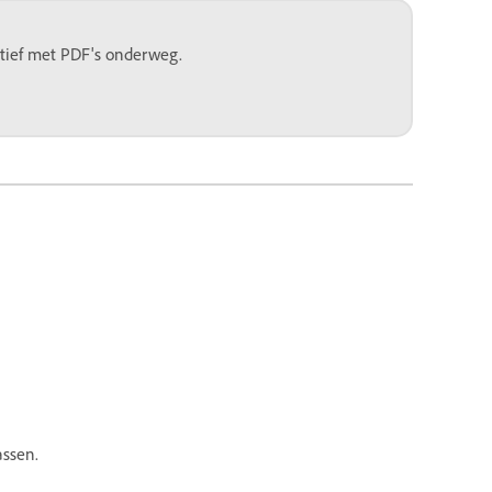
ctief met PDF's onderweg.
assen.