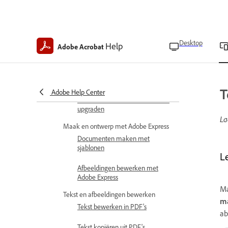
Koop een Acrobat-abonnement
Herstel je Acrobat-abonnement
Desktop
Help
Adobe Acrobat
Abonnement annuleren
Terugbetalingen voor mobiele
abonnementen van Acrobat
T
Adobe Help Center
Acrobat mobiele abonnementen
upgraden
La
Maak en ontwerp met Adobe Express
Documenten maken met
sjablonen
L
Afbeeldingen bewerken met
Adobe Express
Ma
Tekst en afbeeldingen bewerken
m
Tekst bewerken in PDF's
a
Tekst kopiëren uit PDF's