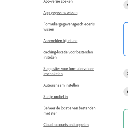
App-versie zoeken
App-gegevens wissen
Formuliergegevensgeschiedenis
wissen
Aanmelden bij Intune
caching-locatie voor bestanden
instellen
Suggesties voor formuliervelden
inschakelen
Auteursnaam instellen
Stel je profiel in
Beheer de locatie van bestanden
met ster
Cloud-accounts ontkoppelen