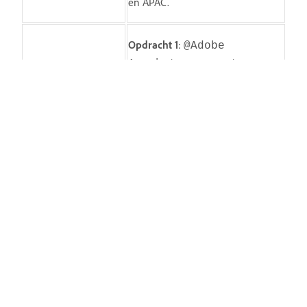
en APAC.
Opdracht 1
:
@Adobe
Acrobat, converteer
mijn handgeschreven
vergadernotities naar
Handgeschreven
een PDF
notities samenvatting
Opdracht 2
:
@Adobe
Acrobat, vat de
belangrijkste punten
uit deze
vergadernotities samen
Opdracht 1
:
@Adobe
Acrobat, combineer
mijn loonstroken, ID-
scan en referenties in