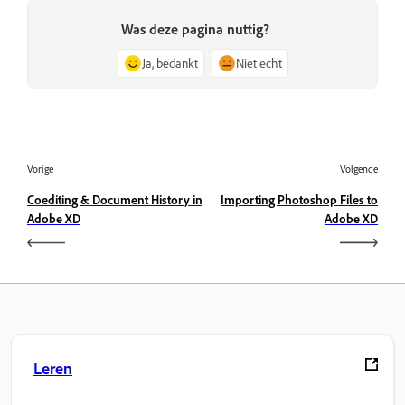
Was deze pagina nuttig?
Ja, bedankt
Niet echt
Vorige
Volgende
Coediting & Document History in
Importing Photoshop Files to
Adobe XD
Adobe XD
Leren