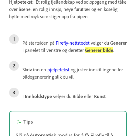
Hjelpetekst:
Et rolig fjellandskap ved soloppgang med tåke
over åsene, en rolig innsjø, høye furutrær og en koselig
hytte med røyk som stiger opp fra pipen.
På startsiden på
Firefly-nettstedet
velger du
Generer
i panelet til venstre og deretter
Generer bilde
.
Skriv inn en
hjelpetekst
og juster innstillingene for
bildegenerering slik du vil.
I
Innholdstype
velger du
Bilde
eller
Kunst
.
Tips
Slå på
Automatisk
modus for å få Firefly til å