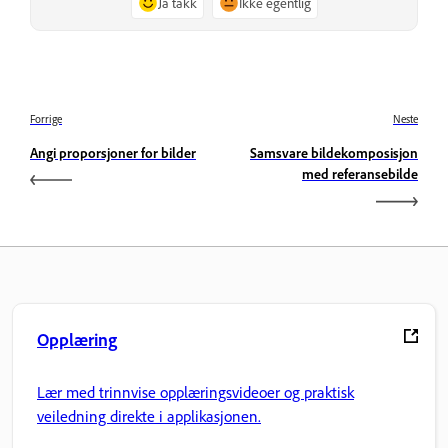
Ja takk
Ikke egentlig
Forrige
Neste
Angi proporsjoner for bilder
Samsvare bildekomposisjon
med referansebilde
Opplæring
Lær med trinnvise opplæringsvideoer og praktisk
veiledning direkte i applikasjonen.