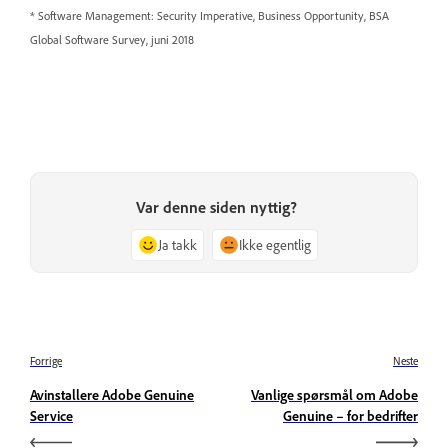
* Software Management: Security Imperative, Business Opportunity, BSA
Global Software Survey, juni 2018
Var denne siden nyttig?
Ja takk
Ikke egentlig
Forrige
Neste
Avinstallere Adobe Genuine
Vanlige spørsmål om Adobe
Service
Genuine – for bedrifter