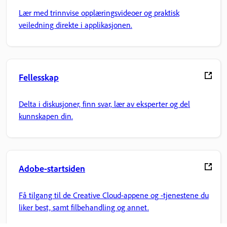
Lær med trinnvise opplæringsvideoer og praktisk
veiledning direkte i applikasjonen.
Fellesskap
Delta i diskusjoner, finn svar, lær av eksperter og del
kunnskapen din.
Adobe-startsiden
Få tilgang til de Creative Cloud-appene og -tjenestene du
liker best, samt filbehandling og annet.