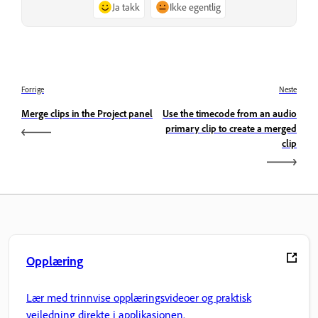
Ja takk
Ikke egentlig
Forrige
Neste
Merge clips in the Project panel
Use the timecode from an audio
primary clip to create a merged
clip
Opplæring
Lær med trinnvise opplæringsvideoer og praktisk
veiledning direkte i applikasjonen.