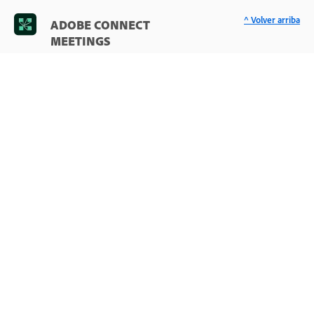
^ Volver arriba
ADOBE CONNECT
MEETINGS
< Visitar el Centro de ayuda de Adobe
Información y asistencia técnica
Introducción
Guía del usuario
Tutoriales
Pregunte a la
comunidad
Publique sus preguntas para que le
respondan expertos en la materia.
Preguntar ahora