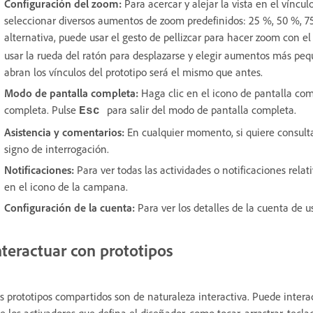
Configuración del zoom:
Para acercar y alejar la vista en el víncul
seleccionar
diversos aumentos de zoom predefinidos: 25 %, 50 %, 7
alternativa, puede usar el gesto de pellizcar para hacer zoom con el
usar la rueda del ratón para desplazarse y elegir aumentos más pe
abran los vínculos del prototipo será el mismo que antes.
Modo de pantalla completa:
Haga clic en el icono de pantalla com
completa. Pulse
para salir del modo de pantalla completa.
Esc
Asistencia y comentarios:
En cualquier momento, si quiere consulta
signo de interrogación.
Notificaciones:
Para ver todas las actividades o notificaciones relati
en el icono de la campana.
Configuración de la cuenta:
Para ver los detalles de la cuenta de us
nteractuar con prototipos
s prototipos compartidos son de naturaleza interactiva.
Puede interac
e los activadores que defina el diseñador, como tocar, arrastrar, tec