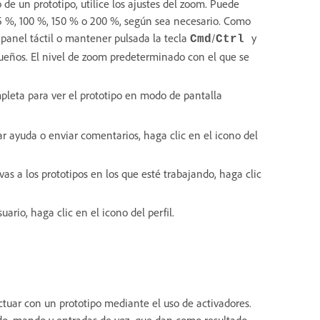
o de un prototipo, utilice los ajustes del zoom. Puede
5 %, 100 %, 150 % o 200 %, según sea necesario. Como
 panel táctil o mantener pulsada la tecla
/
y
Cmd
Ctrl
queños. El nivel de zoom predeterminado con el que se
pleta para ver el prototipo en modo de pantalla
r ayuda o enviar comentarios, haga clic en el icono del
vas a los prototipos en los que esté trabajando, haga clic
uario, haga clic en el icono del perfil.
tuar con un prototipo mediante el uso de activadores.
lado, mando y entradas de voz, que dan como resultado