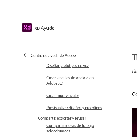
Crear prototipos con teclado y
mando de juego
Crear prototipos utilizando
Ayuda
XD
comandos de voz y reproducción
Crear transiciones temporizadas
Añadir superposiciones
T
Centro de ayuda de Adobe
Diseñar prototipos de voz
Úl
Crear vínculos de anclaje en
Adobe XD
C
Crear hipervínculos
Previsualizar diseños y prototipos
Compartir, exportar y revisar
Compartir mesas de trabajo
seleccionadas