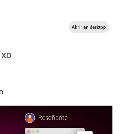
Abrir en
desktop
n XD
D.