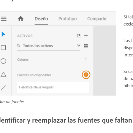
Si f
excl
Las 
disp
inter
Si c
de h
bibl
lta de fuentes
dentificar y reemplazar las fuentes que faltan