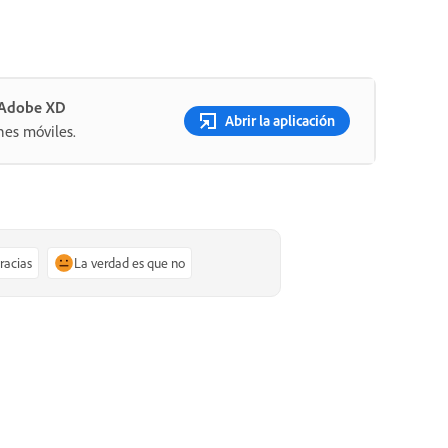
n Adobe XD
Abrir la aplicación
nes móviles.
gracias
La verdad es que no