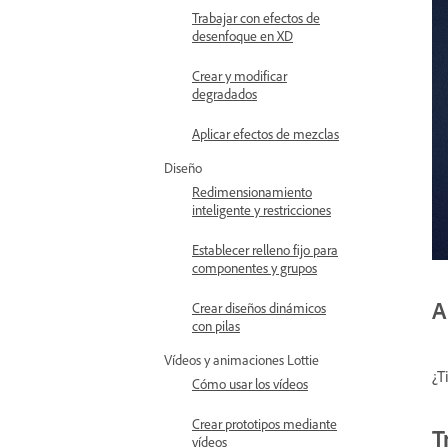
Trabajar con efectos de
desenfoque en XD
Crear y modificar
degradados
Aplicar efectos de mezclas
Diseño
Redimensionamiento
inteligente y restricciones
Establecer relleno fijo para
componentes y grupos
A
Crear diseños dinámicos
con pilas
Vídeos y animaciones Lottie
¿T
Cómo usar los vídeos
Crear prototipos mediante
T
vídeos