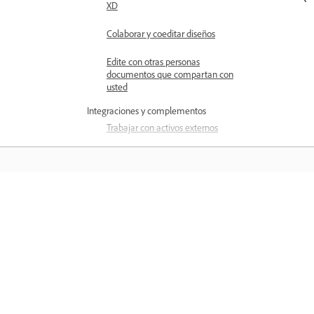
XD
Colaborar y coeditar diseños
Edite con otras personas
documentos que compartan con
usted
Integraciones y complementos
Trabajar con activos externos
Trabajar con activos de diseño de
Photoshop
Copiar y pegar activos desde
Photoshop
Aprender
Importar o abrir diseños de
Aprenda con tutoriales en vídeo paso 
Photoshop
paso y orientación práctica directame
Usar activos de Illustrator en
en la aplicación.
Adobe XD