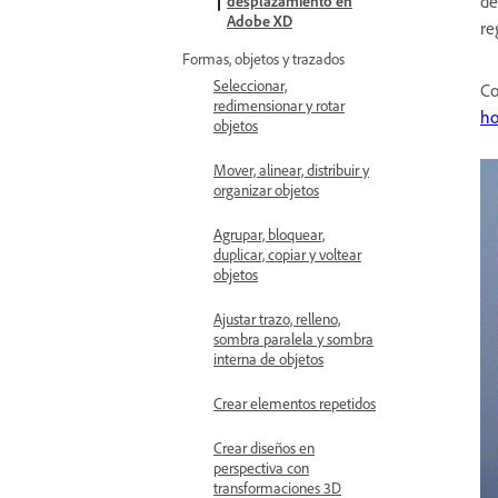
de
desplazamiento en
Adobe XD
re
Formas, objetos y trazados
Seleccionar,
Co
redimensionar y rotar
ho
objetos
Mover, alinear, distribuir y
organizar objetos
Agrupar, bloquear,
duplicar, copiar y voltear
objetos
Ajustar trazo, relleno,
sombra paralela y sombra
interna de objetos
Crear elementos repetidos
Crear diseños en
perspectiva con
transformaciones 3D