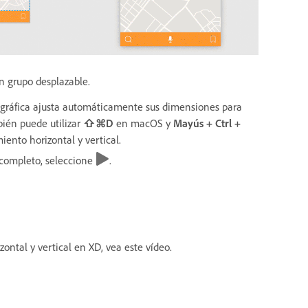
un grupo desplazable.
 gráfica ajusta automáticamente sus dimensiones para
bién puede utilizar
⇧⌘D
en macOS y
Mayús + Ctrl +
ento horizontal y vertical.
l completo, seleccione
.
ntal y vertical en XD, vea este vídeo.