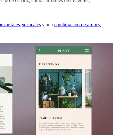
erfaz de usuario, como carruseles de imágenes,
rizontales
,
verticales
y una
combinación de ambos,