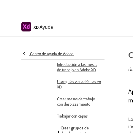
Acceder a kits de diseño de
interfaz de usuario
Accesibilidad en Adobe XD
Ayuda
XD
Métodos abreviados de teclado
Sugerencias y trucos
Diseño
C
Centro de ayuda de Adobe
Mesas de trabajo, guías y capas
Introducción a las mesas
Úl
de trabajo en Adobe XD
Usar guías y cuadrículas en
XD
A
Crear mesas de trabajo
m
con desplazamiento
Trabajar con capas
Lo
in
Crear grupos de