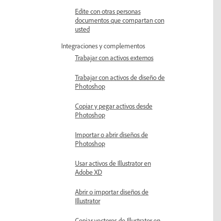
Edite con otras personas
documentos que compartan con
usted
Integraciones y complementos
Trabajar con activos externos
Trabajar con activos de diseño de
Photoshop
Copiar y pegar activos desde
Photoshop
Importar o abrir diseños de
Photoshop
Usar activos de Illustrator en
Adobe XD
Abrir o importar diseños de
Illustrator
Copiar vectores de Illustrator en