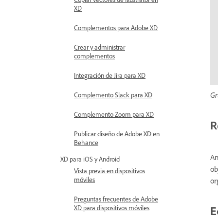
XD
Complementos para Adobe XD
Crear y administrar
complementos
Integración de Jira para XD
Gr
Complemento Slack para XD
Complemento Zoom para XD
R
Publicar diseño de Adobe XD en
Behance
An
XD para iOS y Android
ob
Vista previa en dispositivos
móviles
or
Preguntas frecuentes de Adobe
E
XD para dispositivos móviles