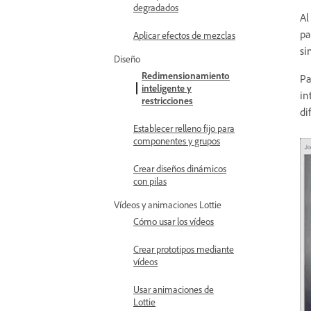
degradados
Al
pa
Aplicar efectos de mezclas
si
Diseño
Redimensionamiento
Pa
inteligente y
in
restricciones
di
Establecer relleno fijo para
componentes y grupos
Crear diseños dinámicos
con pilas
Vídeos y animaciones Lottie
Cómo usar los vídeos
Crear prototipos mediante
vídeos
Usar animaciones de
Lottie