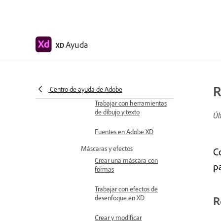
Crear elementos repetidos
Crear diseños en
perspectiva con
Ayuda
XD
transformaciones 3D
Editar objetos utilizando
operaciones booleanas
R
Centro de ayuda de Adobe
Texto y fuentes
Trabajar con herramientas
de dibujo y texto
Úl
Fuentes en Adobe XD
Máscaras y efectos
C
Crear una máscara con
pa
formas
Trabajar con efectos de
desenfoque en XD
R
Crear y modificar