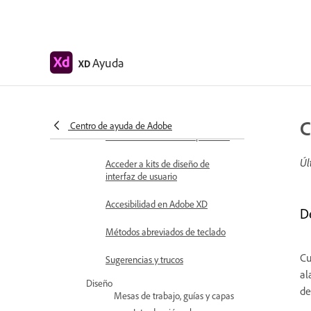
Requisitos del sistema de
Adobe XD
Adobe XD, Big Sur y Apple
Ayuda
XD
Silicon | macOS 11
Conceptos básicos del espacio de
trabajo
C
Centro de ayuda de Adobe
Cambiar idioma de la aplicación
Úl
Acceder a kits de diseño de
interfaz de usuario
Accesibilidad en Adobe XD
D
Métodos abreviados de teclado
Cu
Sugerencias y trucos
al
Diseño
de
Mesas de trabajo, guías y capas