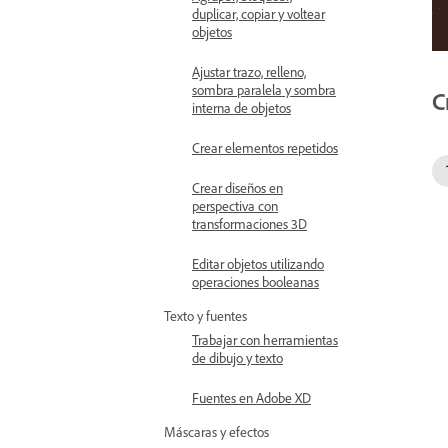
duplicar, copiar y voltear
objetos
Ajustar trazo, relleno,
sombra paralela y sombra
C
interna de objetos
Crear elementos repetidos
Crear diseños en
perspectiva con
transformaciones 3D
Editar objetos utilizando
operaciones booleanas
Texto y fuentes
Trabajar con herramientas
de dibujo y texto
Fuentes en Adobe XD
Máscaras y efectos