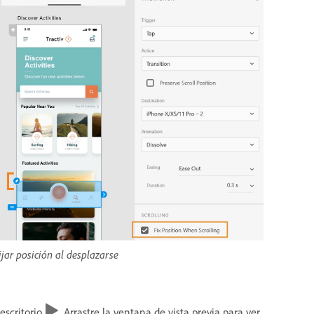
ijar posición al desplazarse
 escritorio
. Arrastre la ventana de vista previa para ver