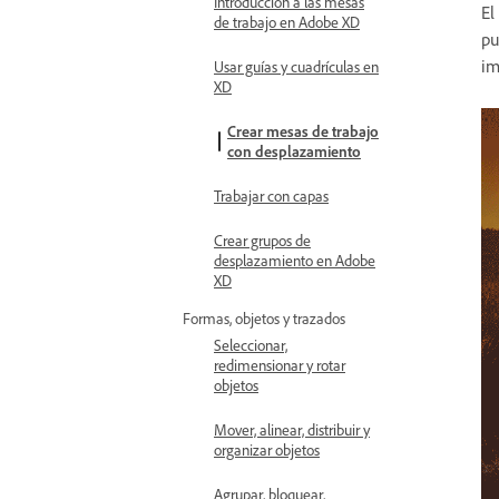
Introducción a las mesas
El
de trabajo en Adobe XD
pu
im
Usar guías y cuadrículas en
XD
Crear mesas de trabajo
con desplazamiento
Trabajar con capas
Crear grupos de
desplazamiento en Adobe
XD
Formas, objetos y trazados
Seleccionar,
redimensionar y rotar
objetos
Mover, alinear, distribuir y
organizar objetos
Agrupar, bloquear,