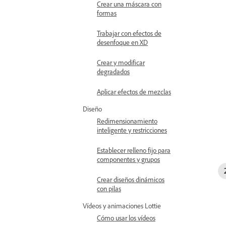
Crear una máscara con
formas
Trabajar con efectos de
desenfoque en XD
Crear y modificar
degradados
Aplicar efectos de mezclas
Diseño
Redimensionamiento
inteligente y restricciones
Establecer relleno fijo para
componentes y grupos
Crear diseños dinámicos
con pilas
Vídeos y animaciones Lottie
Cómo usar los vídeos