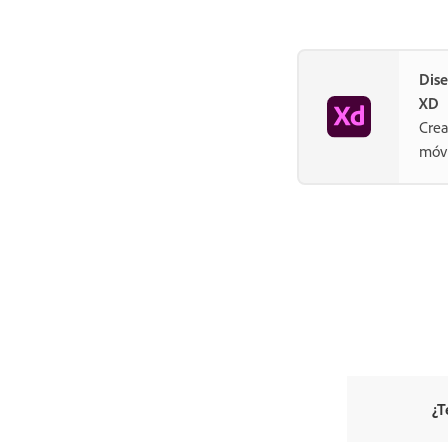
Dise
XD
Crea
móvi
¿T