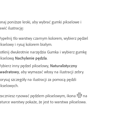
naj poniższe kroki, aby wybrać gumki pikselowe i
awić ilustrację:
ypełnij tło warstwy czarnym kolorem, wybierz pędzel
ikselowy i rysuj kolorem białym.
otknij dwukrotnie narzędzia Gumka i wybierz gumkę
ikselową
Nachylenie pędzla
.
ybierz inny pędzel pikselowy,
Naturalistyczny
wadratowy
, aby wymazać włosy na ilustracji zebry.
orysuj szczegóły na ilustracji za pomocą pędzli
ikselowych.
zaczniesz rysować pędzlem pikselowym, ikona
na
aturce warstwy pokaże, że jest to warstwa pikselowa.