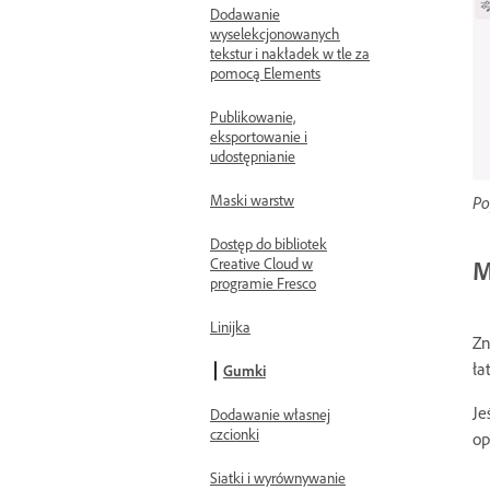
Dodawanie
wyselekcjonowanych
tekstur i nakładek w tle za
pomocą Elements
Publikowanie,
eksportowanie i
udostępnianie
Maski warstw
Po
Dostęp do bibliotek
M
Creative Cloud w
programie Fresco
Linijka
Zn
ła
Gumki
Je
Dodawanie własnej
czcionki
op
Siatki i wyrównywanie