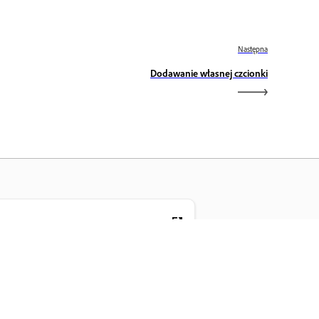
Następna
Dodawanie własnej czcionki
trona główna Adobe
yskaj dostęp do ulubionych aplikacji,
ług, zarządzania plikami i innych
nkcji Creative Cloud.