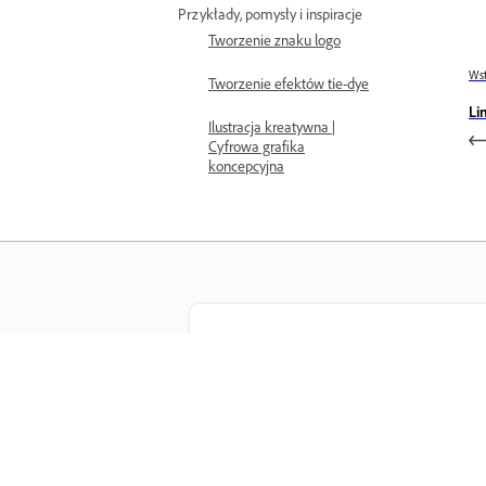
Przykłady, pomysły i inspiracje
Tworzenie znaku logo
Wst
Tworzenie efektów tie-dye
Li
Ilustracja kreatywna |
Cyfrowa grafika
koncepcyjna
Materiały do nauki
Zdobywaj wiedzę, korzystając z
samouczków wideo krok po kroku i
praktycznych wskazówek dostępnych
bezpośrednio w aplikacji.