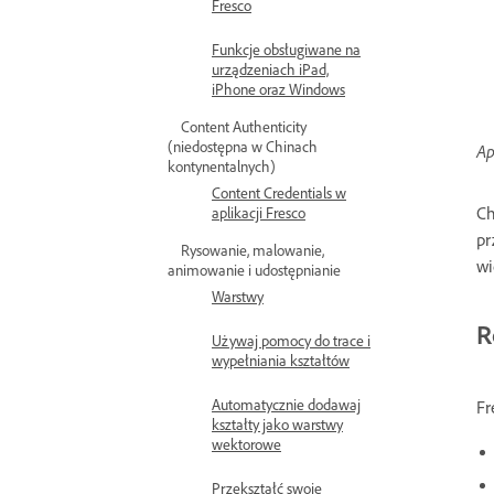
Fresco
Funkcje obsługiwane na
urządzeniach iPad,
iPhone oraz Windows
Content Authenticity
(niedostępna w Chinach
Ap
kontynentalnych)
Content Credentials w
Ch
aplikacji Fresco
pr
Rysowanie, malowanie,
wi
animowanie i udostępnianie
Warstwy
R
Używaj pomocy do trace i
wypełniania kształtów
Automatycznie dodawaj
Fr
kształty jako warstwy
wektorowe
Przekształć swoje