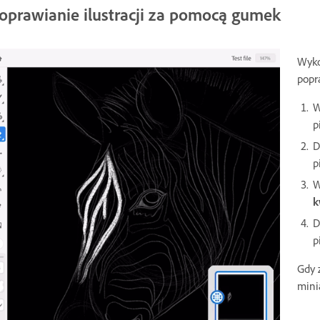
oprawianie ilustracji za pomocą gumek
Wyko
popr
W
p
D
p
W
k
D
p
Gdy 
mini