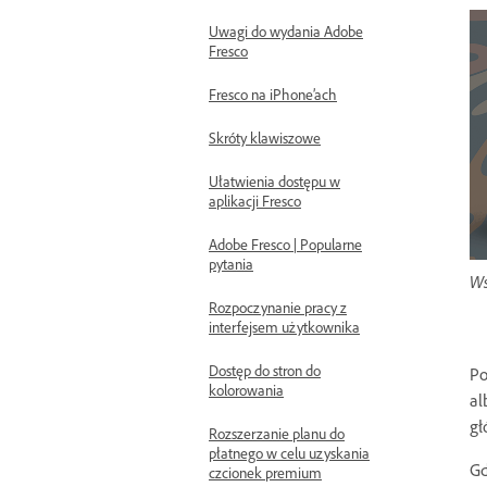
Uwagi do wydania Adobe
Fresco
Fresco na iPhone’ach
Skróty klawiszowe
Ułatwienia dostępu w
aplikacji Fresco
Adobe Fresco | Popularne
pytania
Ws
Rozpoczynanie pracy z
interfejsem użytkownika
Dostęp do stron do
Po
kolorowania
al
gł
Rozszerzanie planu do
płatnego w celu uzyskania
Gd
czcionek premium