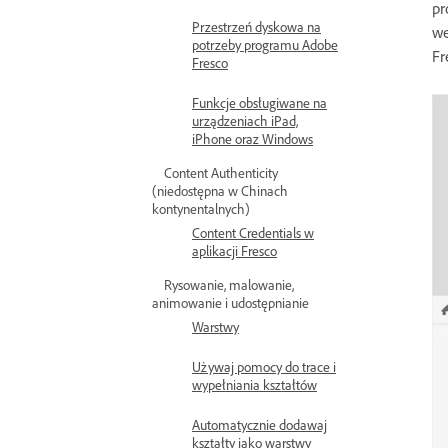
pr
Przestrzeń dyskowa na
we
potrzeby programu Adobe
Fr
Fresco
Funkcje obsługiwane na
urządzeniach iPad,
iPhone oraz Windows
Content Authenticity
(niedostępna w Chinach
kontynentalnych)
Content Credentials w
aplikacji Fresco
Rysowanie, malowanie,
animowanie i udostępnianie
Warstwy
Używaj pomocy do trace i
wypełniania kształtów
Automatycznie dodawaj
kształty jako warstwy