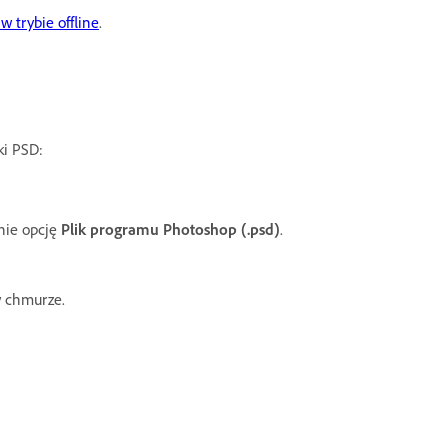
 trybie offline
.
ki PSD:
pnie opcję
Plik programu Photoshop (.psd)
.
w chmurze.