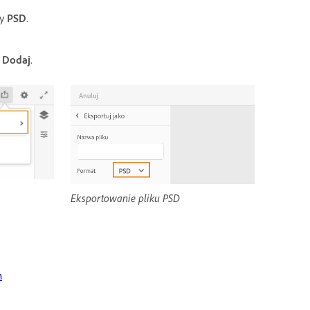
wy
PSD
.
ę
Dodaj
.
Eksportowanie pliku PSD
m