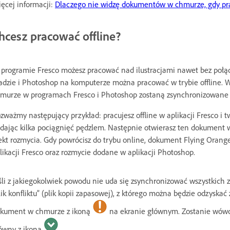
ęcej informacji:
Dlaczego nie widzę dokumentów w chmurze, gdy prac
hcesz pracować offline?
programie Fresco możesz pracować nad ilustracjami nawet bez połą
adzie i Photoshop na komputerze można pracować w trybie offline
murze w programach Fresco i Photoshop zostaną zsynchronizowane z 
zważmy następujący przykład: pracujesz offline w aplikacji Fresco i tw
dając kilka pociągnięć pędzlem. Następnie otwierasz ten dokument 
ekt rozmycia. Gdy powrócisz do trybu online, dokument Flying Oran
likacji Fresco oraz rozmycie dodane w aplikacji Photoshop.
śli z jakiegokolwiek powodu nie uda się zsynchronizować wszystkich z
lik konfliktu” (plik kopii zapasowej), z którego można będzie odzyskać
kument w chmurze z ikoną
na ekranie głównym. Zostanie wówcz
ówny z ikoną
.