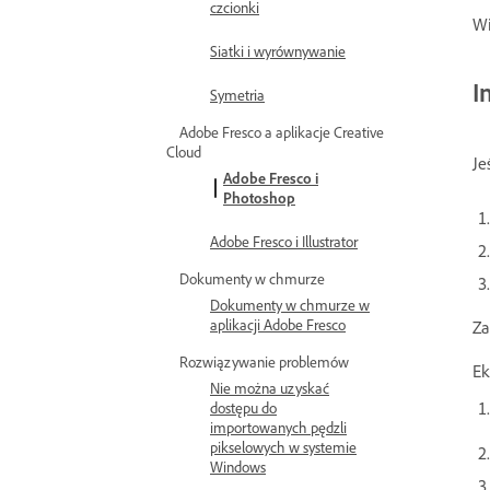
czcionki
Wi
Siatki i wyrównywanie
I
Symetria
Adobe Fresco a aplikacje Creative
Cloud
Je
Adobe Fresco i
Photoshop
Adobe Fresco i Illustrator
Dokumenty w chmurze
Dokumenty w chmurze w
aplikacji Adobe Fresco
Za
Rozwiązywanie problemów
Ek
Nie można uzyskać
dostępu do
importowanych pędzli
pikselowych w systemie
Windows