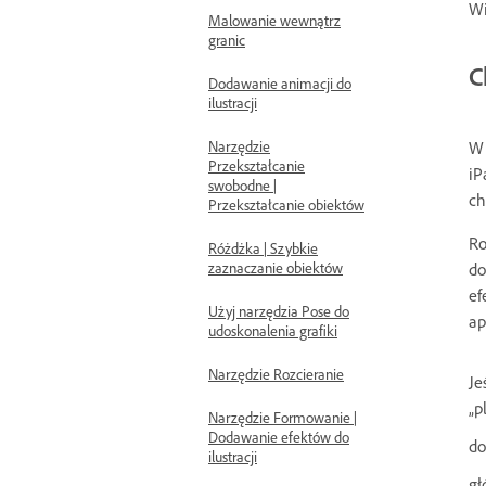
Wi
Malowanie wewnątrz
granic
C
Dodawanie animacji do
ilustracji
Narzędzie
W 
Przekształcanie
iP
swobodne |
ch
Przekształcanie obiektów
Ro
Różdżka | Szybkie
zaznaczanie obiektów
do
ef
Użyj narzędzia Pose do
ap
udoskonalenia grafiki
Narzędzie Rozcieranie
Je
„p
Narzędzie Formowanie |
Dodawanie efektów do
do
ilustracji
gł