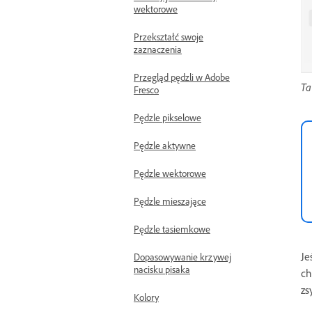
wektorowe
Przekształć swoje
zaznaczenia
Przegląd pędzli w Adobe
Ta
Fresco
Pędzle pikselowe
Pędzle aktywne
Pędzle wektorowe
Pędzle mieszające
Pędzle tasiemkowe
Je
Dopasowywanie krzywej
nacisku pisaka
ch
zs
Kolory