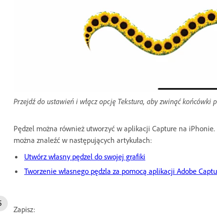
Przejdź do ustawień i włącz opcję Tekstura, aby zwinąć końcówki pę
Pędzel można również utworzyć w aplikacji Capture na iPhonie. 
można znaleźć w następujących artykułach:
Utwórz własny pędzel do swojej grafiki
Tworzenie własnego pędzla za pomocą aplikacji Adobe Capt
Zapisz: