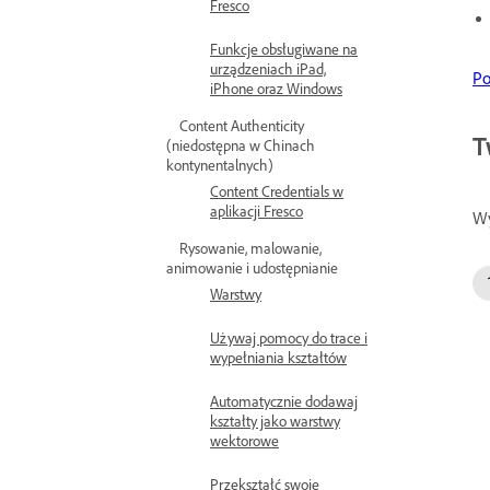
Fresco
Funkcje obsługiwane na
urządzeniach iPad,
Po
iPhone oraz Windows
Content Authenticity
T
(niedostępna w Chinach
kontynentalnych)
Content Credentials w
aplikacji Fresco
Wy
Rysowanie, malowanie,
animowanie i udostępnianie
Warstwy
Używaj pomocy do trace i
wypełniania kształtów
Automatycznie dodawaj
kształty jako warstwy
wektorowe
Przekształć swoje