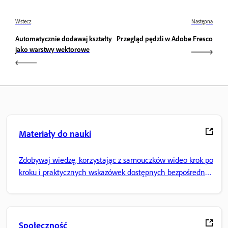
Wstecz
Następna
Automatycznie dodawaj kształty
Przegląd pędzli w Adobe Fresco
jako warstwy wektorowe
Materiały do nauki
Zdobywaj wiedzę, korzystając z samouczków wideo krok po
kroku i praktycznych wskazówek dostępnych bezpośrednio
w aplikacji.
Społeczność