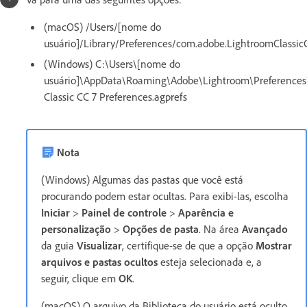
(macOS) /Users/[nome do
usuário]/Library/Preferences/com.adobe.LightroomClassicC
(Windows) C:\Users\[nome do
usuário]\AppData\Roaming\Adobe\Lightroom\Preferences
Classic CC 7 Preferences.agprefs
Nota
(Windows) Algumas das pastas que você está
procurando podem estar ocultas. Para exibi-las, escolha
Iniciar
>
Painel de controle
>
Aparência e
personalização
>
Opções de pasta
. Na área
Avançado
da guia
Visualizar
, certifique-se de que a opção
Mostrar
arquivos e pastas ocultos
esteja selecionada e, a
seguir, clique em
OK
.
(macOS) O arquivo da Biblioteca do usuário está oculto