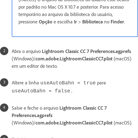
por padrão no Mac OS X 10.7 e posterior. Para acesso
temporário ao arquivo da biblioteca do usuário,
pressione
Opção
e escolha
Ir
>
Biblioteca
no
Finder
.
Abra o arquivo
Lightroom Classic CC 7 Preferences.agprefs
(Windows)/
com.adobe.LightroomClassicCC7.plist
(macOS)
em um editor de texto.
Altere a linha
para
useAutoBahn = true
useAutoBahn = false.
Salve e feche o arquivo
Lightroom Classic CC 7
Preferences.agprefs
(Windows)/
com.adobe.LightroomClassicCC7.plist
(macOS).