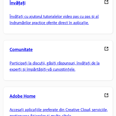
Învățați
Învățați cu ajutorul tutorialelor video pas cu pas și al
îndrumărilor practice oferite direct în aplicație.
Comunitate
Participați la discuții, găsiți răspunsuri, învățați de la
experți și împărtășiți-vă cunoștințele.
Adobe Home
Accesați aplicațiile preferate din Creative Cloud, serviciile,
gestionarea fișierelor și multe altele.