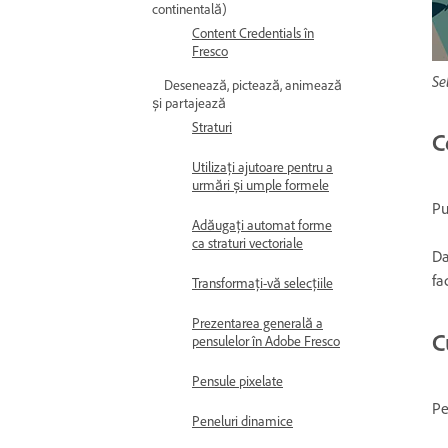
continentală)
Content Credentials în
Fresco
Se
Desenează, pictează, animează
și partajează
Straturi
C
Utilizați ajutoare pentru a
urmări și umple formele
Pu
Adăugați automat forme
ca straturi vectoriale
Da
fa
Transformați-vă selecțiile
Prezentarea generală a
C
pensulelor în Adobe Fresco
Pensule pixelate
Pe
Peneluri dinamice