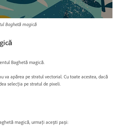
mentul Baghetă magică
gică
rumentul Baghetă magică.
. nu va apărea pe stratul vectorial. Cu toate acestea, dacă
ea selecția pe stratul de pixeli.
 Baghetă magică, urmați acești pași: