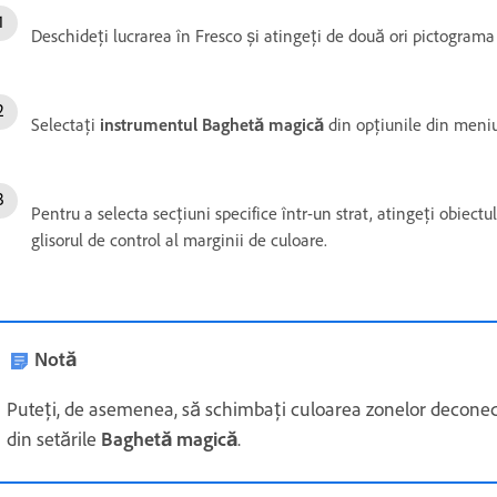
Deschideți lucrarea în Fresco și atingeți de două ori pictogram
Selectați
instrumentul Baghetă magică
din opțiunile din meni
Pentru a selecta secțiuni specifice într-un strat, atingeți obiectul
glisorul de control al marginii de culoare.
Notă
Puteți, de asemenea, să schimbați culoarea zonelor deconect
din setările
Baghetă magică
.