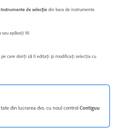
a
Instrumente de selecție
din bara de instrumente.
u sau apăsați W.
 pe care doriți să îl editați și modificați selecția cu
ate din lucrarea dvs. cu noul control
Contiguu