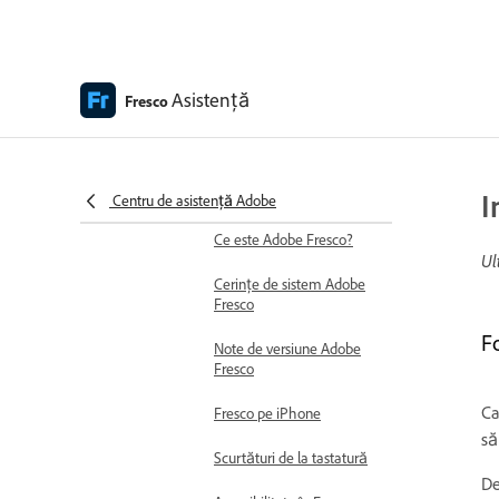
Adobe Fresco Help
Asistență
Fresco
Adobe Fresco Help
Introducere
Ce este nou în Adobe
Fresco
I
Centru de asistență Adobe
Ce este Adobe Fresco?
Ul
Cerințe de sistem Adobe
Fresco
F
Note de versiune Adobe
Fresco
Ca
Fresco pe iPhone
să
Scurtături de la tastatură
De