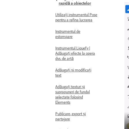
rapidă a obiectelor
Utilizați instrumentul Pose
pentru a rafina lucrarea
Instrumentul de
estompare
Instrumentul Liquefy |
Adăugați efecte la opera
dvs. de artă
Adăugați și modificați
text
Adăugați texturi și
suprapuneri de fundal
selectate folosind
Elements
Publicare, export și
partajare