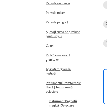
Pensule vectoriale
Pensule mixer
Pensule panglică
Ajustați curba de presiune
pentru stylus
Culori
Pictați în interiorul
granițelor
Aplicați mișcare la
ilustrații
instrumentul Transformare
liberă | Transformați
obiectele
Instrument Baghetă
magică | Selectare