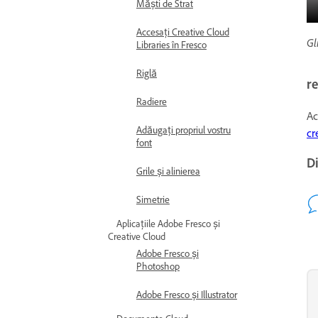
Măști de Strat
Accesați Creative Cloud
Gl
Libraries în Fresco
Riglă
r
Radiere
Ac
Adăugați propriul vostru
cr
font
Di
Grile și alinierea
Simetrie
Aplicațiile Adobe Fresco și
Creative Cloud
Adobe Fresco și
Photoshop
Adobe Fresco și Illustrator