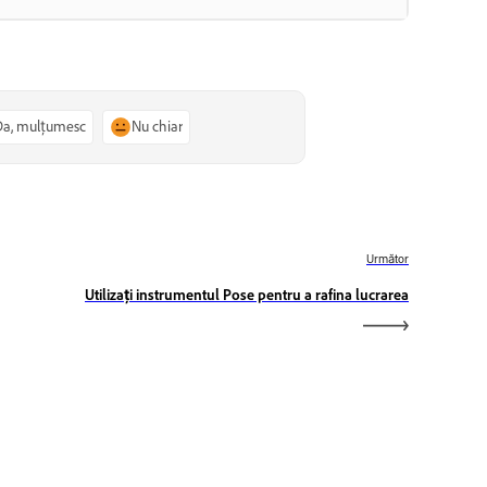
Da, mulțumesc
Nu chiar
Următor
Utilizați instrumentul Pose pentru a rafina lucrarea