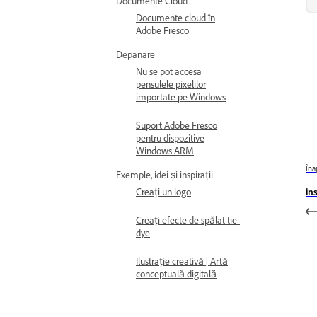
Documente Cloud
Documente cloud în
Adobe Fresco
Depanare
Nu se pot accesa
pensulele pixelilor
importate pe Windows
Suport Adobe Fresco
pentru dispozitive
Windows ARM
Îna
Exemple, idei și inspirații
Creați un logo
in
Creați efecte de spălat tie-
dye
Ilustrație creativă | Artă
conceptuală digitală