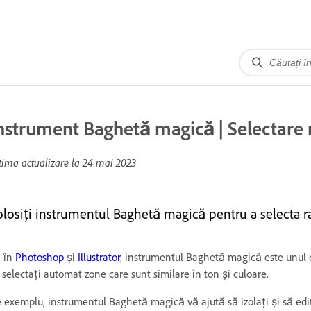
nstrument Baghetă magică | Selectare 
tima actualizare la
24 mai 2023
olosiți instrumentul Baghetă magică pentru a selecta rap
 în
Photoshop
și
Illustrator
, instrumentul Baghetă magică este unul d
 selectați automat zone care sunt similare în ton și culoare.
 exemplu, instrumentul Baghetă magică vă ajută să izolați și să editați