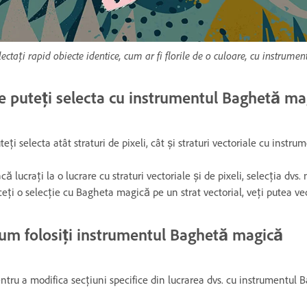
lectați rapid obiecte identice, cum ar fi florile de o culoare, cu instru
e puteți selecta cu instrumentul Baghetă ma
teți selecta atât straturi de pixeli, cât și straturi vectoriale cu inst
că lucrați la o lucrare cu straturi vectoriale și de pixeli, selecția dvs
ceți o selecție cu Bagheta magică pe un strat vectorial, veți putea ved
um folosiți instrumentul Baghetă magică
ntru a modifica secțiuni specifice din lucrarea dvs. cu instrumentul