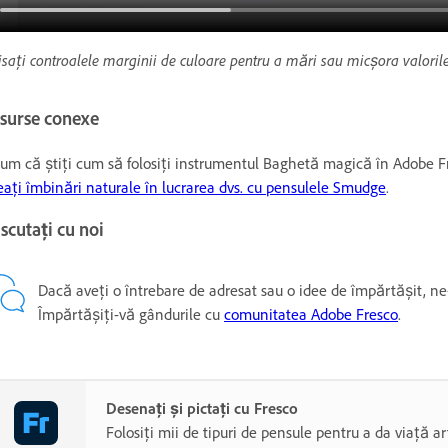
isați controalele marginii de culoare pentru a mări sau micșora valoril
esurse conexe
um că știți cum să folosiți instrumentul Baghetă magică în Adobe Fre
eați îmbinări naturale în lucrarea dvs. cu pensulele Smudge
.
scutați cu noi
Dacă aveți o întrebare de adresat sau o idee de împărtășit, n
Împărtășiți-vă gândurile cu
comunitatea Adobe Fresco
.
Desenați și pictați cu Fresco
Folosiți mii de tipuri de pensule pentru a da viață art