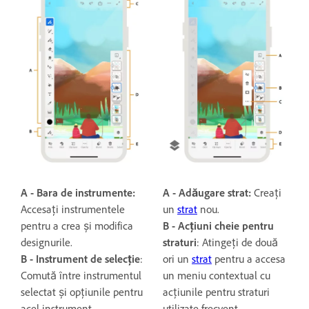
A - Bara de instrumente:
A - Adăugare strat:
Creați
Accesați instrumentele
un
strat
nou.
pentru a crea și modifica
B -
Acțiuni cheie pentru
designurile.
straturi
: Atingeți de două
B -
Instrument de selecție
:
ori un
strat
pentru a accesa
Comută între instrumentul
un meniu contextual cu
selectat și opțiunile pentru
acțiunile pentru straturi
acel instrument.
utilizate frecvent.