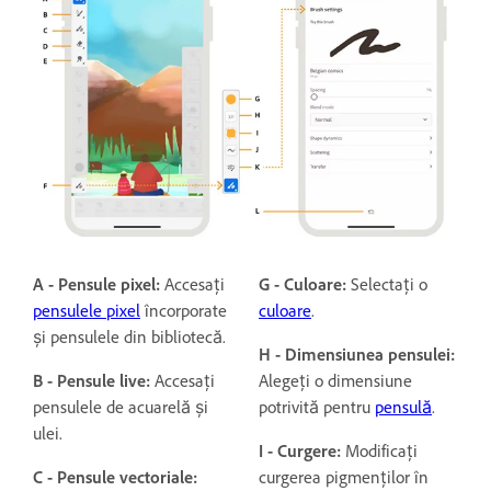
A - Pensule pixel:
Accesați
G - Culoare:
Selectați o
pensulele pixel
încorporate
culoare
.
și pensulele din bibliotecă.
H - Dimensiunea pensulei:
B - Pensule live:
Accesați
Alegeți o dimensiune
pensulele de acuarelă și
potrivită pentru
pensulă
.
ulei
.
I - Curgere:
Modificați
C - Pensule vectoriale:
curgerea pigmenților în