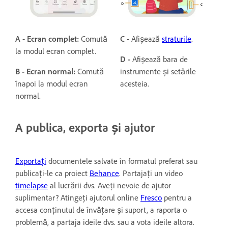
A - Ecran complet:
Comută
C -
Afișează
straturile
.
la modul ecran complet.
D -
Afișează bara de
B -
Ecran normal:
Comută
instrumente și setările
înapoi la modul ecran
acesteia.
normal.
A publica, exporta și ajutor
Exportați
documentele salvate în formatul preferat sau
publicați-le ca proiect
Behance
. Partajați un video
timelapse
al lucrării dvs. Aveți nevoie de ajutor
suplimentar? Atingeți ajutorul online
Fresco
pentru a
accesa conținutul de învățare și suport, a raporta o
problemă, a partaja ideile dvs. sau a vota ideile altora.