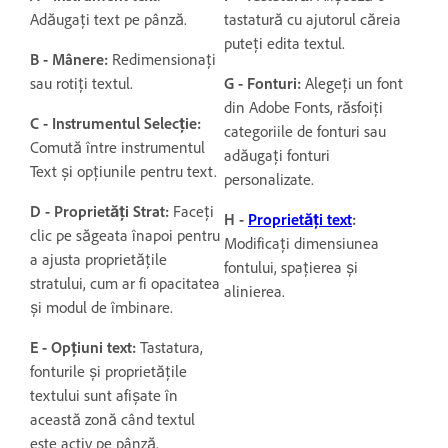
Adăugați text pe pânză.
tastatură cu ajutorul căreia
puteți edita textul.
B - Mânere:
Redimensionați
sau rotiți textul.
G - Fonturi:
Alegeți un font
din Adobe Fonts, răsfoiți
C - Instrumentul Selecție:
categoriile de fonturi sau
Comută între instrumentul
adăugați fonturi
Text și opțiunile pentru text.
personalizate.
D - Proprietăți Strat:
Faceți
H -
Proprietăți text
:
clic pe săgeata înapoi pentru
Modificați dimensiunea
a ajusta proprietățile
fontului, spațierea și
stratului, cum ar fi opacitatea
alinierea.
și modul de îmbinare.
E - Opțiuni text:
Tastatura,
fonturile și proprietățile
textului sunt afișate în
această zonă când textul
este activ pe pânză.