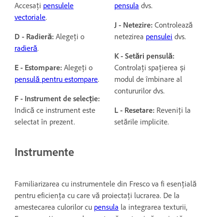
Accesați
pensulele
pensula
dvs.
vectoriale
.
J - Netezire:
Controlează
D - Radieră:
Alegeți o
netezirea
pensulei
dvs.
radieră
.
K - Setări pensulă:
E - Estompare:
Alegeți o
Controlați spațierea și
pensulă pentru estompare
.
modul de îmbinare al
contururilor dvs.
F - Instrument de selecție:
Indică ce instrument este
L - Resetare:
Reveniți la
selectat în prezent.
setările implicite.
Instrumente
Familiarizarea cu instrumentele din Fresco va fi esențială
pentru eficiența cu care vă proiectați lucrarea. De la
amestecarea culorilor cu
pensula
la integrarea texturii,