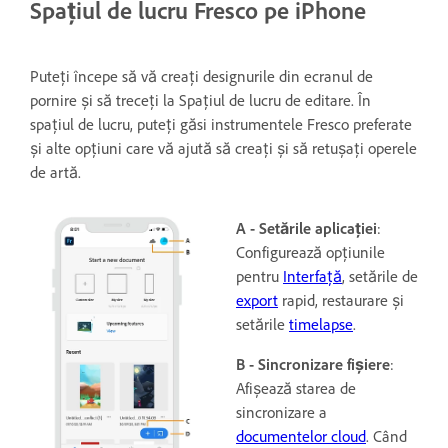
Spațiul de lucru Fresco pe iPhone
Puteți începe să vă creați designurile din ecranul de
pornire și să treceți la Spațiul de lucru de editare. În
spațiul de lucru, puteți găsi instrumentele Fresco preferate
și alte opțiuni care vă ajută să creați și să retușați operele
de artă.
A - Setările aplicației
:
Configurează opțiunile
pentru
Interfață
, setările de
export
rapid, restaurare și
setările
timelapse
.
B - Sincronizare fișiere
:
Afișează starea de
sincronizare a
documentelor cloud
. Când