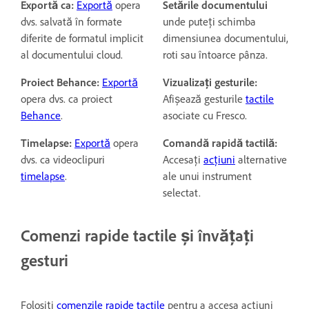
Exportă ca:
Exportă
opera
Setările documentului
dvs. salvată în formate
unde puteți schimba
diferite de formatul implicit
dimensiunea documentului,
al documentului cloud.
roti sau întoarce pânza.
Proiect Behance:
Exportă
Vizualizați gesturile:
opera dvs. ca proiect
Afișează gesturile
tactile
Behance
.
asociate cu Fresco.
Timelapse:
Exportă
opera
Comandă rapidă tactilă:
dvs. ca videoclipuri
Accesați
acțiuni
alternative
timelapse
.
ale unui instrument
selectat.
Comenzi rapide tactile și învățați
gesturi
Folosiți
comenzile rapide tactile
pentru a accesa acțiuni