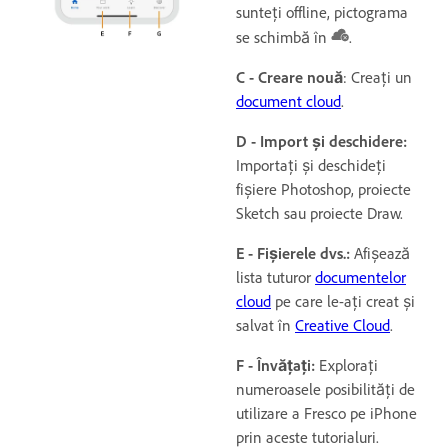
sunteți offline, pictograma
se schimbă în
.
C - Creare nouă
: Creați un
document cloud
.
D - Import și deschidere:
Importați și deschideți
fișiere Photoshop, proiecte
Sketch sau proiecte Draw.
E - Fișierele dvs.:
Afișează
lista tuturor
documentelor
cloud
pe care le-ați creat și
salvat în
Creative Cloud
.
F - Învățați:
Explorați
numeroasele posibilități de
utilizare a Fresco pe iPhone
prin aceste tutorialuri.