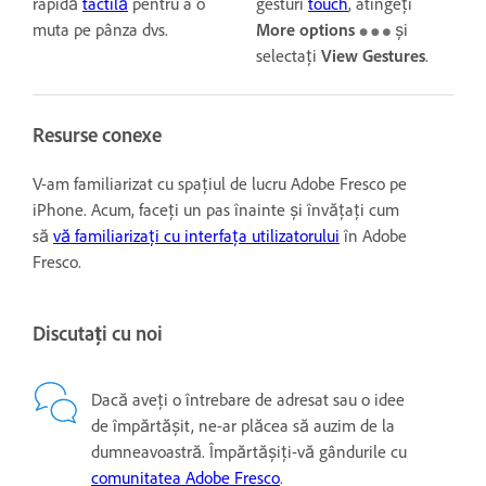
rapidă
tactilă
pentru a o
gesturi
touch
, atingeți
muta pe pânza dvs.
More options
și
selectați
View Gestures
.
Resurse conexe
V-am familiarizat cu spațiul de lucru Adobe Fresco pe
iPhone. Acum, faceți un pas înainte și învățați cum
să
vă familiarizați cu interfața utilizatorului
în Adobe
Fresco.
Discutați cu noi
Dacă aveți o întrebare de adresat sau o idee
de împărtășit, ne-ar plăcea să auzim de la
dumneavoastră. Împărtășiți-vă gândurile cu
comunitatea Adobe Fresco
.