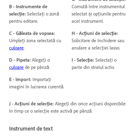
B - Instrumente de
Comută între instrumentul
selecție:
Selectați o zonă
selectat și opțiunile pentru
pentru editare.
acel instrument.
C - Găleata de vopsea:
H - Acțiuni de selecție:
Umpleți zona selectată cu
Solicitare de închidere sau
culoare
.
anulare a selecției lasso.
D - Pipeta:
Alegeți o
I - Selecție:
Selectați o
culoare
de pe pânză.
parte din stratul activ.
E - Import:
Importați
imagini în lucrarea curentă.
J - Acțiuni de selecție:
Alegeți din orice acțiuni disponibile
în timp ce o selecție este activă pe pânză.
Instrument de text