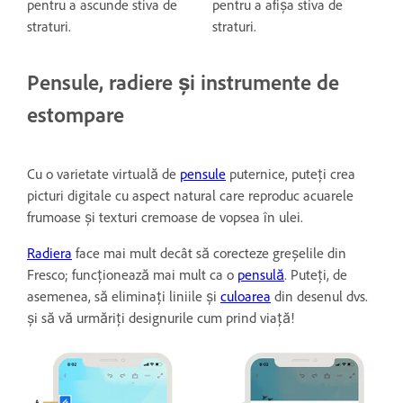
pentru a ascunde stiva de
pentru a afișa stiva de
straturi.
straturi.
Pensule, radiere și instrumente de
estompare
Cu o varietate virtuală de
pensule
puternice, puteți crea
picturi digitale cu aspect natural care reproduc acuarele
frumoase și texturi cremoase de vopsea în ulei.
Radiera
face mai mult decât să corecteze greșelile din
Fresco; funcționează mai mult ca o
pensulă
. Puteți, de
asemenea, să eliminați liniile și
culoarea
din desenul dvs.
și să vă urmăriți designurile cum prind viață!