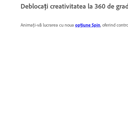
Deblocați creativitatea la 360 de gr
Animați-vă lucrarea cu noua
opțiune Spin
, oferind contr