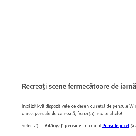
Recreați scene fermecătoare de iarn
Încălziți-vă dispozitivele de desen cu setul de pensule Win
unice, pensule de cerneală, frunziș și multe altele!
Selectați
+ Adăugați pensule
în panoul
Pensule pixel
și 