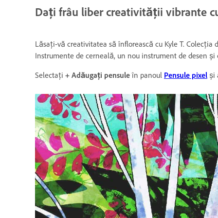
Dați frâu liber creativității vibrante
Lăsați-vă creativitatea să înflorească cu Kyle T. Colecția
Instrumente de cerneală, un nou instrument de desen și 
Selectați
+ Adăugați pensule
în panoul
Pensule pixel
și 