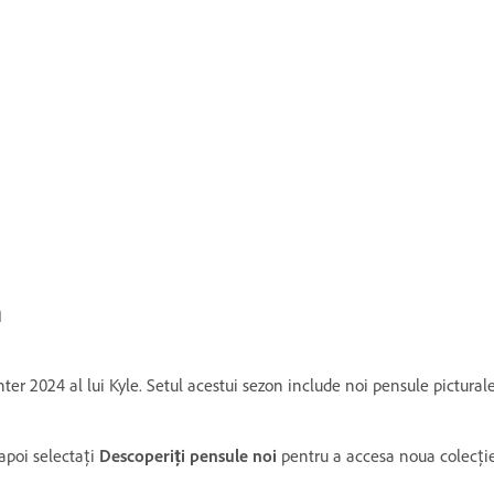
ă
ter 2024 al lui Kyle. Setul acestui sezon include noi pensule pictural
apoi selectați
Descoperiți pensule noi
pentru a accesa noua colecție