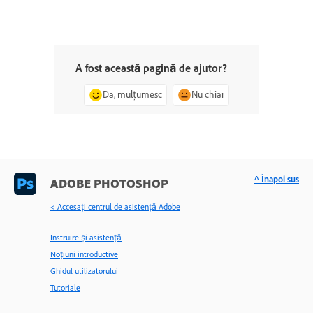
A fost această pagină de ajutor?
Da, mulțumesc
Nu chiar
^ Înapoi sus
ADOBE PHOTOSHOP
< Accesaţi centrul de asistenţă Adobe
Instruire și asistență
Noțiuni introductive
Ghidul utilizatorului
Tutoriale