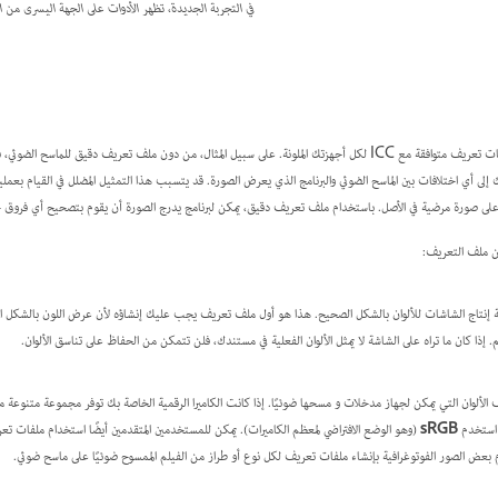
في التجربة الجديدة، تظهر الأدوات على الجهة اليسرى من ا
تتطلب إدارة الألوان الدقيقة والمتناسقة ملفات تعريف متوافقة مع ICC لكل أجهزتك الملونة. على سبيل المثال، من دون ملف تعريف دقيق
إلى أي اختلافات بين الماسح الضوئي والبرنامج الذي يعرض الصورة. قد يتسبب هذا التمثيل المضلل في القيام بع
على صورة مرضية في الأصل. باستخدام ملف تعريف دقيق، يمكن لبرنامج يدرج الصورة أن يقوم بتصحيح أي فروق جه
 من ملف التعريف:
إنتاج الشاشات للألوان بالشكل الصحيح. هذا هو أول ملف تعريف يجب عليك إنشاؤه لأن عرض اللون بالشكل ال
. إذا كان ما تراه على الشاشة لا يمثل الألوان الفعلية في مستندك، فلن تتمكن من الحفاظ على تناسق الألوان.
الألوان التي يمكن لجهاز مدخلات و مسحها ضوئيًا. إذا كانت الكاميرا الرقمية الخاصة بك توفر مجموعة متنوعة
 استخدم
sRGB
(وهو الوضع الافتراضي لمعظم الكاميرات). يمكن للمستخدمين المتقدمين أيضًا استخدام ملفات ت
م بعض الصور الفوتوغرافية بإنشاء ملفات تعريف لكل نوع أو طراز من الفيلم الممسوح ضوئيًا على ماسح ضوئي.