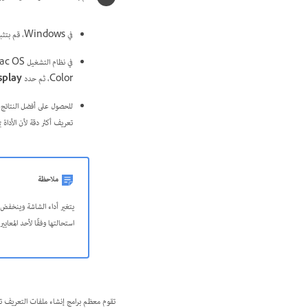
في Windows، قم بتثبيت أداة معايرة الشاشة واستخدمها.
في نظام التشغيل Mac OS، استخدم أداة Calibrate. انتقل إلى System
Color، ثم حدد
splay
للحصول على أفضل النتائج،
تعريف أكثر دقة لأن الأداة 
ملاحظة
يتغير أداء الشاشة وينخفض 
استحالتها وفقًا لأحد المعايي
تقوم معظم برامج إنشاء ملفات التعريف تل