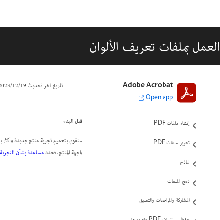
العمل بملفات تعريف الألوان
مقدمة إلى Acrobat
Adobe Acrobat
تاريخ آخر تحديث
19‏/12‏/2023
Open app
مساحة العمل
قبل البدء
إنشاء ملفات PDF
سنقوم بتعميم تجربة منتج جديدة وأكثر بدي
تحرير ملفات PDF
واجهة المنتج، فحدد
مساعدة بشأن التجربة ا
نماذج
دمج الملفات
المشاركة والمراجعات والتعليق