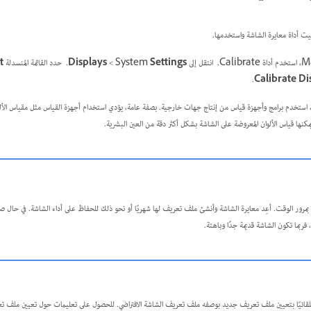
Settings
>‏
Displays
. حدد القائمة المنسدلة
t
.
Calibrate Di
 استخدم برامج وأجهزة قياس من إنتاج جهات خارجية. بصفة عامة، يؤدي استخدام أجهزة القياس مثل مقياس الألوا
يمكنها قياس الألوان المعروضة على الشاشة بشكل أكثر دقة من العين البشرية.
بمرور الوقت. أعِد معايرة الشاشة وأنشئ ملف تعريف لها شهريًا أو نحو ذلك للحفاظ على أداء الشاشة. في حال صع
ر، فربما تكون الشاشة قديمة جدًا وباهتة.
قائيًا بتعيين ملف تعريف جديد بوصفه ملف تعريف الشاشة الافتراضي. للحصول على تعليمات حول تعيين ملف تعر