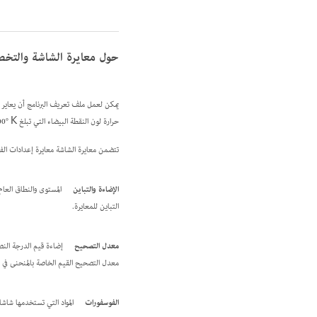
حول معايرة الشاشة والتخ
يمكن لعمل ملف تعريف البرنامج أن يعاير 
حرارة لون النقطة البيضاء التي تبلغ 5000‎° K (كلفن) لمواصفات الرسومات. ينشئ تخصيص الشاشة ملف تعريف يصف كيفية إنتاج الشاشة للون في الوقت الحالي.
تتضمن معايرة الشاشة معايرة إعدادات الفيد
الإضاءة والتباين
المستوى والنطاق العام
التباين للمعايرة.
معدل التصحيح
إضاءة قيم الدرجة النص
معدل التصحيح القيم الخاصة بالمنحنى في م
الفوسفورات
المواد التي تستخدمها شاشات CRT لتكوين الضوء. الفوسفورات المختلفة لها خصائص لون