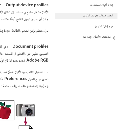
إدارة ألوان المستندات
Output device profiles
ت
الألوان بشكل سليم في مستند إلى نطاق الأ
العمل بملفات تعريف الألوان
يمكن أن يعرض الورق اللامع ألوانًا مختلفة
فهم إدارة الألوان
تأتي معظم برامج تشغيل الطابعة مزودة ب
استكشاف الأخطاء وإصلاحها
Document profiles
(غير قابلة للتطبيق
التطبيق مظهر اللون الفعلي في المستند. على سبيل المثال، R=127 وG=12 وB=107 هي أرقام تُعرض بشكل مختلف على الأجهزة المخت
Adobe RGB
، تحدد هذه الأرقام لونً
عند تشغيل نظام إدارة الألوان، تعيِّن تطبيقات Adobe تلقائيًا ملف تعريف للمستندات الجديدة استنادًا إ
ضمن مربع الحوار
Preferences
. تك
وتحرِّرها باستخدام ملف تعريف مساحة ال