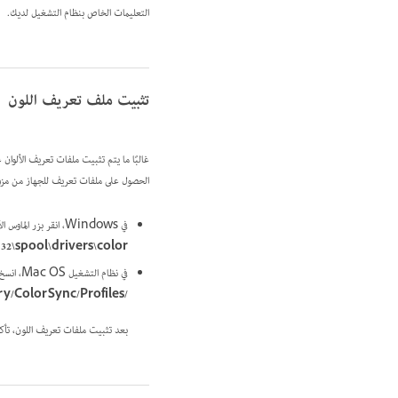
التعليمات الخاص بنظام التشغيل لديك.
تثبيت ملف تعريف اللون
غالبًا ما يتم تثبيت ملفات تعريف الألوان
الحصول على ملفات تعريف للجهاز من مزود
في Windows، انقر بزر الماوس الأيمن فوق ملف تعريف وحدد Install Profile. أو انسخ ملفات التعريف إلى المجلد
\spool\drivers\color
في نظام التشغيل Mac OS، انسخ ملفات التعريف إلى المجلد
ary/ColorSync/Profiles
/Users/[
بعد تثبيت ملفات تعريف اللون، تأكد م