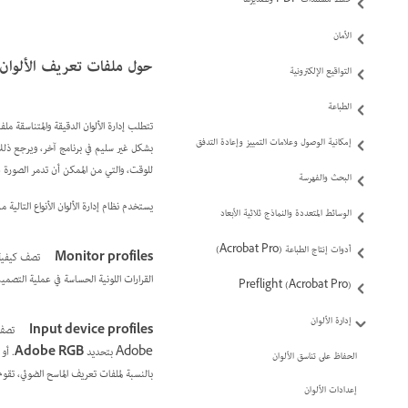
حفظ مستندات PDF وتصديرها‬
الأمان
حول ملفات تعريف الألوان
التواقيع الإلكترونية
الطباعة
إمكانية الوصول وعلامات التمييز وإعادة التدفق
بشكل غير سليم في برنامج آخر، ويرجع ذلك 
للوقت، والتي من الممكن أن تدمر الصورة 
البحث والفهرسة
يستخدم نظام إدارة الألوان الأنواع التالية
الوسائط المتعددة والنماذج ثلاثية الأبعاد
أدوات إنتاج الطباعة (Acrobat Pro)
Monitor profiles
تصف كيفية 
القرارات اللونية الحساسة في عملية التصميم
Preflight (Acrobat Pro)
إدارة الألوان
Input device profiles
تصف 
Adobe بتحديد
Adobe RGB
. أو
الحفاظ على تناسق الألوان
بالنسبة لملفات تعريف الماسح الضوئي، تقو
إعدادات الألوان