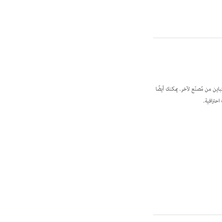
ين من مُصنّع لآخر. يمكنك أيضًا
حترافية.