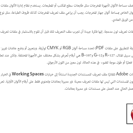
صف مساحة الألوان لأجهزة المخرجات مثل طابعات سطح المكتب أو المطبعات. يستخدم نظام إدارة الألوان ملفات
لوان الخاص بمساحة ألوان جهاز المخرجات. يجب أن يراعي ملف تعريف المخرجات كذلك ظروفَ الطباعة، مثل نوع ال
 عن الورق العادي.
ملفات تعريف لون مدمجة. إنها فكرة جيدة أن تجرب ملف التعريف تلك قبل أن تقوم بالاستثمار في ملفات تعري
 على ملفات PDF) تحدد مساحة ألوان RGB أو CMYK لوثيقة. وبتعيين أو
وضع علامات تمييز
ل
لفة. ولكن عند تعليمها بمساحة عمل مساحة لون
ا فعليًا أو طول موجة للضوء -في هذه الحالة، لون معين من اللون الأرجواني.
لى خيارات
Working Spaces
في الخيار
ون المستندات التي ليس لها ملفات تعريف معينة
غير مميزة بعلامات
عمل الحالي عند العمل على مستندات غير مميزة بعلامات.