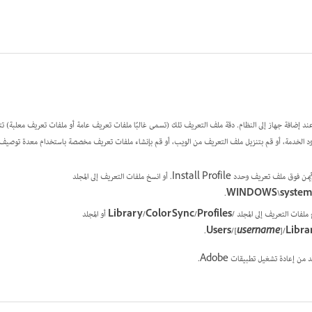
 عند إضافة جهاز إلى النظام. دقة ملف التعريف تلك (تسمى غالبًا ملفات تعريف عامة أو ملفات تعريف معلبة) تتبا
 الخدمة، أو قم بتنزيل ملف التعريف من الويب، أو قم بإنشاء ملفات تعريف مخصصة باستخدام معدة توصيف ا
.
WINDOWS\system32
/Library/ColorSync/Profiles
أو المجلد
.
username
]/Libr
ن إعادة تشغيل تطبيقات Adobe.