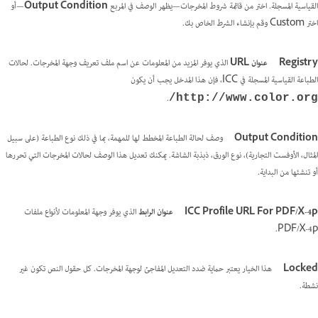
القياسية المسجلة. اختر من قائمة شروط المخرجات—يظهر الوصف في المربع
Output Condition
—أو
اختر Custom وقم بإنشاء الشرط الخاص بك.
Registry
عنوان URL
الذي يوفر المزيد من المعلومات عن اسم ملف تعريف وجهة المخرجات. لحالات
الطباعة القياسية المسجلة في ICC، فإن هذا المدخل يجب أن يكون
.
http://www.color.org/
Output Condition
وصف لحالة الطباعة المخطط لها للمهمة، بما في ذلك نوع الطباعة (على سبيل
المثال، الأوفست التجارية)، نوع الورق، ذبذبة الشاشة. يمكنك تعديل هذا الوصف لحالات المخرجات التي تحررها
أو تنشئها من البداية.
ICC Profile URL For PDF/X-4p
عنوان الرابط
الذي يوفر وجهة المعلومات لأنواع ملفات
PDF/X-4p.
Locked
هذا الخيار يعتبر حماية ضدد التعديل المفاجئ لوجهة المخرجات. كل حقول النص تكون غير
نشطة.