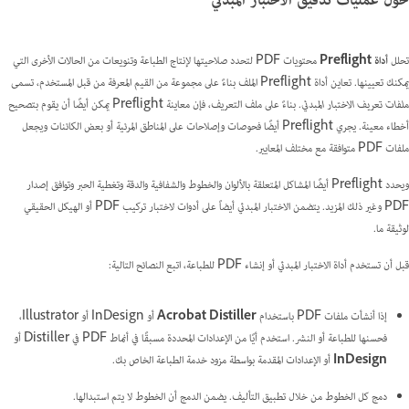
حول عمليات تدقيق الاختبار المبدئي
تحلل
أداة Preflight
محتويات PDF لتحدد صلاحيتها لإنتاج الطباعة وتنويعات من الحالات الأخرى التي
يمكنك تعيينها. تعاين أداة Preflight الملف بناءً على مجموعة من القيم المعرفة من قبل المستخدم، تسمى
ملفات تعريف الاختبار المبدئي
. بناءً على ملف التعريف، فإن معاينة Preflight يمكن أيضًا أن يقوم بتصحيح
أخطاء معينة. يجري Preflight أيضًا فحوصات وإصلاحات على المناطق المرئية أو بعض الكائنات ويجعل
ملفات PDF متوافقة مع مختلف المعايير.
ويحدد Preflight أيضًا المشاكل المتعلقة بالألوان والخطوط والشفافية والدقة وتغطية الحبر وتوافق إصدار
PDF وغير ذلك المزيد. يتضمن الاختبار المبدئي أيضاً على أدوات لاختبار تركيب PDF أو الهيكل الحقيقي
لوثيقة ما.
قبل أن تستخدم أداة الاختبار المبدئي أو إنشاء PDF للطباعة، اتبع النصائح التالية:
إذا أنشأت ملفات PDF باستخدام
Acrobat Distiller
أو InDesign أو Illustrator،
فحسنها للطباعة أو النشر. استخدم أيًا من الإعدادات المحددة مسبقًا في أنماط PDF في Distiller أو
InDesign
أو الإعدادات المقدمة بواسطة مزود خدمة الطباعة الخاص بك.
دمج كل الخطوط من خلال تطبيق التأليف. يضمن الدمج أن الخطوط لا يتم استبدالها.