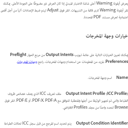
يعرض أيقونة Warning أعلى شاشة الاختبار المبدئي إذا كان العرض غير مضبوطًا على الجودة الأعلى. يمكنك
نقر أيقونة Warning لترى قائمة من التنبيهات. انقر فوق Adjust ليتم ضبط الإعدادات آلياَ من أجل أقصى
اعتمادية لعرض مستند PDF المحددة.
خيارات وجهة المخرجات
يمكنك تعيين الخيارات التالية على علامة تبويب
Output Intents
من مربع الحوار
Preflight
Preferences.
لمزيد من المعلومات عن استخدام وجهات المخرجات، راجع
وجهات المخرجات
.
Name
اسم وجهة المخرجات.
Output Intent Profile (ICC Profile)‎
ملف تعريف ICC الذي يصف خصائص ظروف
الطباعة والتي تم تجهيز الوثيقة من أجلها والمتطلبة للتوافق مع PDF/X، PDF/A، أو PDF/E. انقر فوق
Browse لتحدد واحدًا من مجلد Profiles الافتراضي.
Output Condition Identifier
يتم تحديد اسم المرجع من قبل سجل ICC لحالات الطباعة