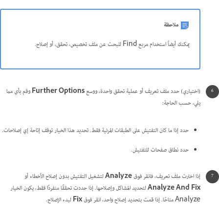
ملاحظة
يمكنك أيضاً استخدام مربع Find للبحث عن ملف تخصيص، تحقق، أو إصلاح.
(‏اختياري) حدد ملف تعريف أو عملية تحقق واحدة، ووسع
Further Options
وقم بأي مما
يلي، حسب الحاجة:
حدد إذا ما كان التفتيش على الطبقات المرئية فقط. تحديد هذا الخيار توقف إتاحة إي إصلاحات.
حدد نطاق صفحات للتفتيش.
إذا اخترت ملف تعريف، فانقر فوق
Analyze
لتشغيل التفتيش بدون إصلاح الأخطاء أو
Analyze And Fix
لتحديد المشاكل وإصلاحها. إذا حددت تحققًا منفردًا فقط، يكون الخيار
Analyze متاحًا. إذا قمت بتحديد إصلاح واحد، انقر فوق
Fix
لبدء الإصلاح.