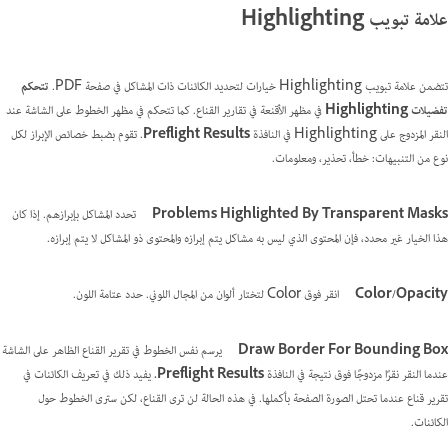
علامة تبويب Highlighting
تتضمن علامة تبويب Highlighting خيارات لتحديد الكائنات ذات المشاكل في صفحة PDF.
تتحكم
تفضيلات Highlighting
في مظهر الأقنعة في تقارير القناع. كما تتحكم في مظهر الخطوط على الشاشة عند
النقر المزدوج على Highlighting في النافذة
Preflight Results
. تقوم بضبط خصائص الإبراز لكل
نوع من التنبيهات: خطأ، تحذير، ومعلومات.
Problems Highlighted By Transparent Masks
تحدد المشاكل بإبرازهم. إذا كان
هذا الخيار غير محدد، فإن المحتوى الذي ليس به مشاكل يتم إبرازه والمحتوى ذو المشاكل لا يتم إبرازه.
Color/Opacity
انقر فوق Color لتختار ألوان من المجال اللوني. حدد عتامة اللون.
Draw Border For Bounding Box
يرسم نفس الخطوط في تقرير القناع الظاهر على الشاشة
عندما النقر نقرًا مزدوجًا فوق نتيجة في النافذة
Preflight Results.
يفيد ذلك في تعريف الكائنات في
تقرير قناع عندما تحتل الصورة الصفحة بأكملها. في هذه الحالة لن ترى القناع، لكن سترى الخطوط حول
الكائنات.