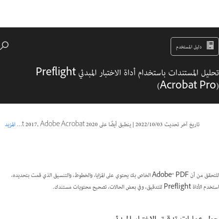
دليل المستخدم
تحليل المستندات باستخدام أداة الاختبار المبدئي Preflight
‏(Acrobat Pro)
تاريخ آخر تحديث
03‏/10‏/2022
|
ينطبق أيضًا على Adobe Acrobat 2017, Adobe Acrobat 2020
المزيد
للتحقق من أن Adobe® PDF الخاص بك يحتوي على المزايا، والخطوط، والتنسيق الذي قمت بتحديده،
استخدم الأداة Preflight للتدقيق، وفي بعض الحالات، تصحيح محتويات مستندك.