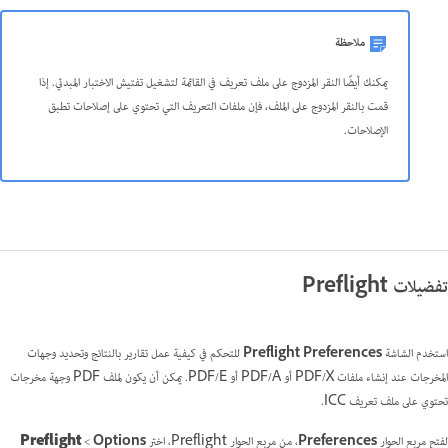
ملاحظة
يمكنك أيضًا النقر المزدوج على ملف تعريف في القائمة لتشغيل تفتيش الاختبار المبدئي. إذا
قمت بالنقر المزدوج على الملف، فإن ملفات التعريف التي تحتوي على إصلاحات تطبق
الإصلاحات.
تفضيلات Preflight
استخدم الشاشة
Preflight Preferences
للتحكم في كيفية عمل تقارير بالنتائج وتحديد وجهات
المخرجات عند إنشاء ملفات PDF/X أو PDF/A أو PDF/E. يمكن أن يكون لملف PDF وجهة مخرجات
تحتوي على ملف تعريف ICC.
لفتح مربع الحوار
Preferences
، من مربع الحوار Preflight، اختر
Options
>‏
Preflight