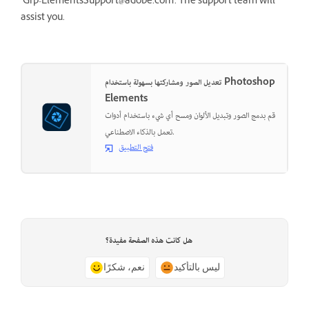
‘Grp-ElementsSupport@adobe.com’. The support team will
assist you.
تعديل الصور ومشاركتها بسهولة باستخدام Photoshop
Elements
قم بدمج الصور وتبديل الألوان ومسح أي شيء باستخدام أدوات
تعمل بالذكاء الاصطناعي.
فتح التطبيق
هل كانت هذه الصفحة مفيدة؟
ليس بالتأكيد
نعم، شكرًا